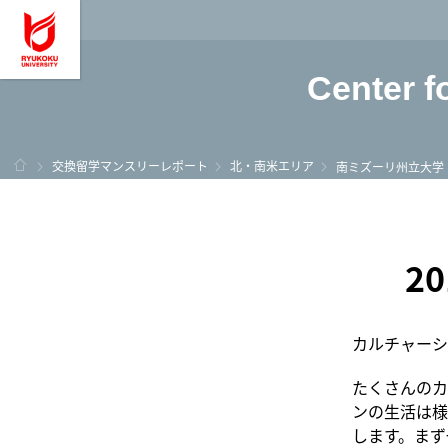
龍谷大学 You, Unl
Center f
ホーム
交換留学マンスリーレポート
北・南米エリア
南ミズーリ州立大学
2
カルチャーシ
たくさんのカ
ンの生活は様
します。まず