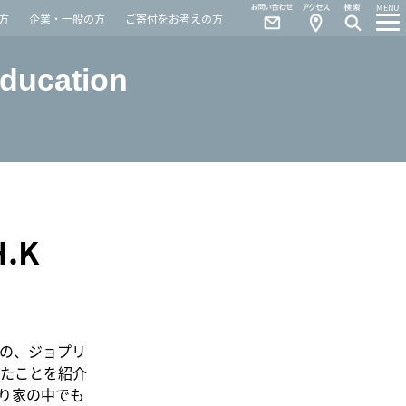
Contact
Access
MENU
方
企業・一般の方
ご寄付をお考えの方
Education
.K
の、ジョプリ
たことを紹介
り家の中でも