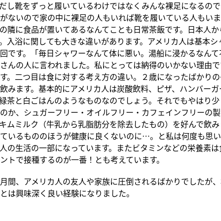
だし靴をずっと履いているわけではなくみんな裸足になるので
がないので家の中に裸足の人もいれば靴を履いている人もいま
の隣に食品が置いてあるなんてことも日常茶飯です。日本人か
。入浴に関しても大きな違いがあります。アメリカ人は基本シ
回です。「毎日シャワーなんて体に悪い。湯船に浸かるなんて
さんの人に言われました。私にとっては納得のいかない理由で
す。二つ目は食に対する考え方の違い。２歳になったばかりの
飲みます。基本的にアメリカ人は炭酸飲料、ピザ、ハンバーガ
緑茶と白ごはんのようなものなのでしょう。それでもやはり少
のか、シュガーフリー・オイルフリー・カフェインフリーの製
キムミルク（牛乳から乳脂肪分を除去したもの）を好んで飲み
ているもののほうが健康に良くないのに…。と私は何度も思い
人の生活の一部になっています。またビタミンなどの栄養素は
ントで接種するのが一番！とも考えています。
月間、アメリカ人の友人や家族に圧倒されるばかりでしたが、
とは興味深く良い経験になりました。