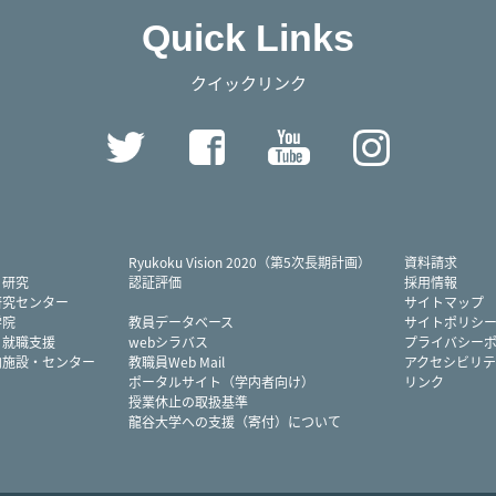
Quick Links
クイックリンク
Twitter
Facebook
YouTube
Instag
Ryukoku Vision 2020（第5次長期計画）
資料請求
・研究
認証評価
採用情報
研究センター
サイトマップ
学院
教員データベース
サイトポリシ
・就職支援
webシラバス
プライバシー
内施設・センター
教職員Web Mail
アクセシビリテ
ポータルサイト（学内者向け）
リンク
授業休止の取扱基準
龍谷大学への支援（寄付）について