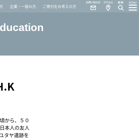
Contact
Access
MENU
方
企業・一般の方
ご寄付をお考えの方
Education
.K
頃から、５０
日本人の友人
ユタヤ遺跡を