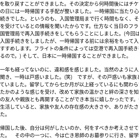
を取り戻すことができました。その決定から何時間後にはチケ
の日には一時帰国する手配が整いました。一時帰国に当たり心
続きでした。というのも、入国管理局まで行く時間もなく、そ
を受けているとの情報を聞いたからです。仕方なく当日のフラ
国管理局で再入国手続きをしてもらうことにしました。(今回
入国手続きをしましたが、一時帰国する前には余裕をもって入
すすめします。フライトの条件によっては空港で再入国手続き
るので。) そして、日本に一時帰国することができました。
一年も経ってないのに、違和感を感じました。当然のように人
聞き、一時は戸惑いました。(笑) ですが、その戸惑いも家族
ていました。留学してから七か月が以上経っているにも関わら
たかのような感じを受け、改めて家族の温かさと絆の深さを知
の友人や親族とも再開することができ本当に嬉しかったです。
生活していると、家族や友人の存在感の大きさや、ありがたさ
た。
帰国した後、自分は何がしたいのか、何をすべきか考えさせて
た。 その中の一つに、今は亡き恩師のお墓参りに行き、留学