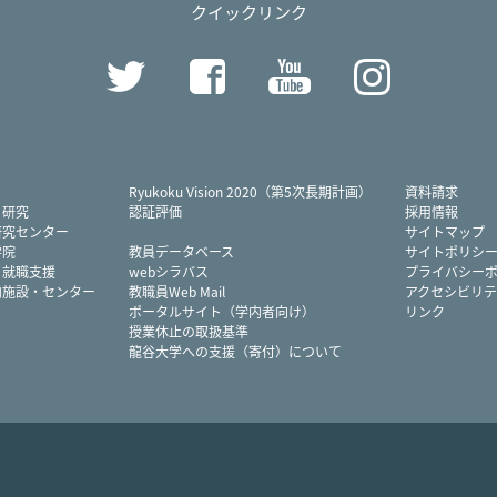
クイックリンク
Twitter
Facebook
YouTube
Instag
Ryukoku Vision 2020（第5次長期計画）
資料請求
・研究
認証評価
採用情報
研究センター
サイトマップ
学院
教員データベース
サイトポリシ
・就職支援
webシラバス
プライバシー
内施設・センター
教職員Web Mail
アクセシビリテ
ポータルサイト（学内者向け）
リンク
授業休止の取扱基準
龍谷大学への支援（寄付）について