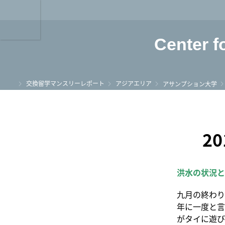
龍谷大学 You, Unl
Center f
ホーム
交換留学マンスリーレポート
アジアエリア
アサンプション大学
2
洪水の状況と
九月の終わり
年に一度と言
がタイに遊び