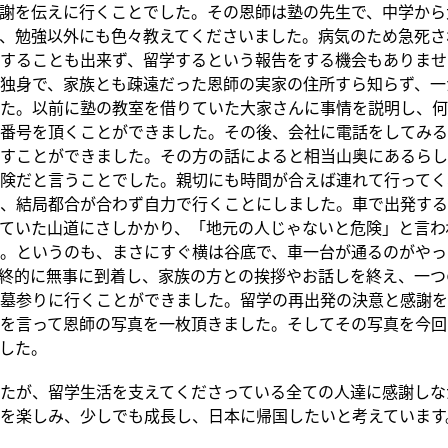
謝を伝えに行くことでした。その恩師は塾の先生で、中学から
、勉強以外にも色々教えてくださいました。病気のため急死さ
することも出来ず、留学するという報告をする機会もありませ
独身で、家族とも疎遠だった恩師の実家の住所すら知らず、一
た。以前に塾の教室を借りていた大家さんに事情を説明し、何
番号を頂くことができました。その後、会社に電話をしてみる
すことができました。その方の話によると相当山奥にあるらし
険だと言うことでした。親切にも時間が合えば連れて行ってく
、結局都合が合わず自力で行くことにしました。車で出発する
ていた山道にさしかかり、「地元の人じゃないと危険」と言わ
。というのも、まさにすぐ横は谷底で、車一台が通るのがやっ
終的に無事に到着し、家族の方との挨拶やお話しを終え、一つ
墓参りに行くことができました。留学の再出発の決意と感謝を
を言って恩師の写真を一枚頂きました。そしてその写真を今回
した。
たが、留学生活を支えてくださっている全ての人達に感謝しな
を楽しみ、少しでも成長し、日本に帰国したいと考えています