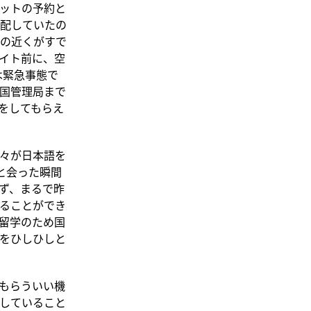
ットの予約と
配していたの
の近くがすで
イト前に、空
は緊急事態で
国管理局まで
をしてもらえ
々が日本語を
と会った瞬間
ず、まるで昨
ることができ
留学のため国
をひしひしと
もらういい機
していること