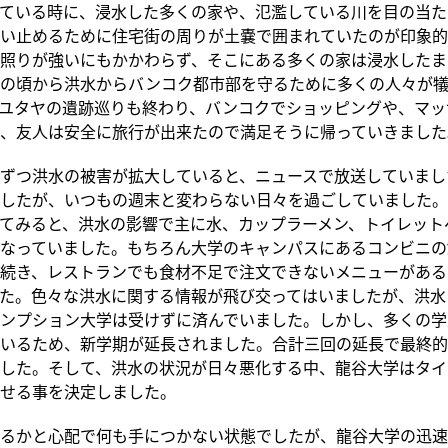
ている時に、浸水した多くの家や、氾濫している川を目の当た
い止めるために住宅街の周りが土嚢で囲まれていたのが印象的
照りが強いにもかかわらず、そこにある多くの家は浸水したま
の頃から洪水からバンコク都市部を守るために多くの人々が犠
ユタヤの遺跡巡りも終わり、バンコクでショッピングや、マッ
、友人は安全に旅行が出来たので満足そうに帰っていきました
ずつ洪水の被害が拡大していると、ニュースで放送していまし
したが、いつもの週末と変わらない日々を過ごしていました。
てみると、洪水の影響で主に水、カップラーメン、トイレット
なっていました。もちろん大学のキャンパスにあるコンビニの
続き、レストランでも食材不足で注文できないメニューがある
た。色々な洪水に関する情報が飛び交ってはいましたが、洪水
ンプション大学は受けずに済んでいました。しかし、多くの学
いるため、新学期が延長されました。合計三回の延長で最終的
した。そして、洪水の状況が日々悪化する中、龍谷大学はタイ
せる事を決定しました。
るかと心配で何も手につかない状態でしたが、龍谷大学の迅速