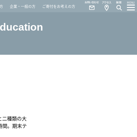
Contact
Access
MENU
方
企業・一般の方
ご寄付をお考えの方
Education
と二種類の大
時間。期末テ