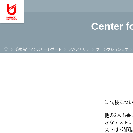
龍谷大学 You, Unl
Center f
ホーム
交換留学マンスリーレポート
アジアエリア
アサンプション大学
1. 試験につ
他の2人も書
きなテストに
ストは3時間