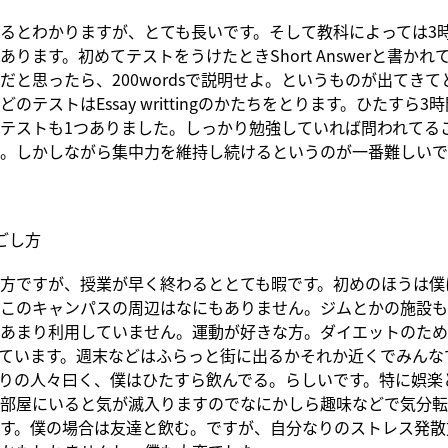
るとわかりますが、とても長いです。そして教科によっては3
あります。初めてテストをうけたときShort Answerと書かれ
だと思ったら、200wordsで説明せよ。というものが出てきて
のテストはEssay writtingのかたちをとります。ひたすら
テストも1つありました。しっかり勉強していれば問われてる
。しかしながら集中力を維持し続けるというのが一番難しいで
ごし方
方ですが、授業が早く終わるととても暇です。初めのほうは僕
このキャンパスの周辺はなにもありません。ジムとかの施設も
あまり利用していません。運動が好きな方。ダイエットのため
ています。週末などはふらっと街に出るかそれか近くでみんな
りの人々曰く、僕はひたすら飲んでる。らしいです。特に娯楽
部屋にいると気が滅入りますのでなにかしら趣味などで気分転
す。僕の場合は友達と飲む。ですが、自分なりのストレス発散