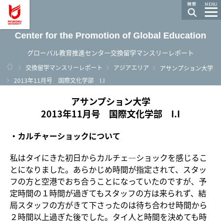
龍谷大学 You, Unlimited
MENU
Center for the Promotion of Global Education
グローバル教育推進センター交換留学マンスリーレポート
ホーム
交換留学マンスリーレポート
アジアエリア
アサンプション大学
2013年11月号 国際文化学部 I.I
アサンプション大学
2013年11月号 国際文化学部 I.I
・カルチャーショックについて
私はタイにきた初日からカルチェ―ショックを感じるこ
とになりました。あらかじめ時間が指定されて、スタッ
フの方と空港でおち合うことになっていたのですが、予
定時間の１時間が過ぎてもスタッフの方は来られず、結
局スタッフの方がきて下さったのは待ち合わせ時間から
２時間以上過ぎた後でした。タイ人と時間を決めても時