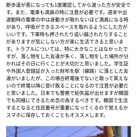
断歩道が青になっても1度確認してから渡った方が安全で
す。また、電車も満員の時に注意が必要です。週末や出
退勤時の電車の中は身動きが取れないほど満員になる時
があり、呼吸ができるスペースを取れるようにした方が
いいです。下車時も押されたり追い越されたりすること
がありますが気にしない方が楽に生活できると思いま
す。トラブルについては、特に大きなことはなかったで
すが、落し物をした友達が多く、落し物をした場所が分
かればその日に行くことが大切だと思いました。学生証
や外国人登録証が入った財布を駅（線路）に落とした友
達がいましたが、この場合終電後でないと取って貰えな
いので終電以降に受け取ることになるので注意が必要だ
と思いました。日本でも警察で紛失届が出せますが韓国
でも同様にできるため念の為するべきです。韓国で生活
するとなると住民番号が重要になってくるので覚えるか
スマホに保存しておくこともオススメします。