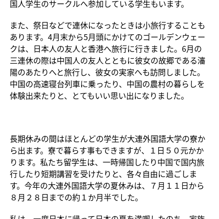
国人学生のサークルへ参加している学生もいます。
また、祭日などで連休になったときは小旅行することも
あります。4月末から5月頭にかけてのゴールデンウェー
クは、日本人の友人と香港へ旅行に行きました。6月の
三連休の際は中国人の友人とともに彼女の故郷である瀋
陽のあたりへと旅行し、彼女の実家へも訪問しました。
中国の高速寝台列車に乗ったり、中国の農村の暮らしを
体験出来たりと、とてもいい思い出になりました。
長期休みの間はほとんどの学生が大連外国語大学の寮か
ら出ます。寮で暮らす事もできますが、１日５０元かか
ります。私たち留学生は、一時帰国したり中国で国内旅
行したり短期講習を受けたりと、各々自由に過ごしま
す。今年の大連外国語大学の夏休みは、７月１１日から
８月２８日までの約１か月半でした。
私は、一度日本に帰って日本の夏を満喫したのち、家族