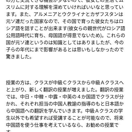
スリムに対する理解を深めていければいいなと思ってい
ます。また、アルメニアとウクライナとカザフスタンは
元ソ連だった国家なので、その国で育った彼女たちはロ
シア語を話すことが出来ます(彼女らの親世代がロシア語
公用語時代に育ち、母国語が得意でないため)。これらの
国が元ソ連というのは知識としてはありましたが、今の
子らの年代にまで影響があるとは思いもしなかったので
驚きました。
授業の方は、クラスが中級Ｃクラスから中級Ａクラスへ
と上がり、新しく翻訳の授業が増えました。翻訳の授業
では、中日・中韓・中露・中英の４か国語でクラスが分
かれ、それぞれ担当の中国人教諭の指導のもと日本語か
ら中国語への翻訳を学んでいきます。中級Ａクラスの学
生以外でも希望すれば受講することが可能なので、将来
中国語を使う仕事を考えているなら、お勧めの授業で
す。