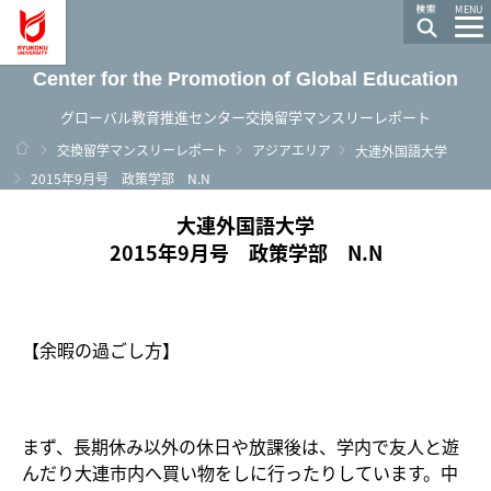
龍谷大学 You, Unlimited
MENU
Center for the Promotion of Global Education
グローバル教育推進センター交換留学マンスリーレポート
ホーム
交換留学マンスリーレポート
アジアエリア
大連外国語大学
2015年9月号 政策学部 N.N
大連外国語大学
2015年9月号 政策学部 N.N
【余暇の過ごし方】
まず、長期休み以外の休日や放課後は、学内で友人と遊
んだり大連市内へ買い物をしに行ったりしています。中