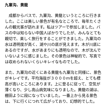
九寨沟
、黄龍
成都からバスで、九寨沟、黄龍というところに行きま
した。ここは美しい景色が有名なところで、毎年たくさ
んの観光客が訪れます。私はツアーで参加しました。バ
スの中は知らない中国人ばかりでしたが、みんなとても
親切で、楽しく旅行をすることができました。九寨沟の
水は透明度が高く、湖や川の底が見えます。木が川底に
あるのですが、水があまりにも透明なので、木が沈んで
いないように感じました。その景色は神秘的で、写真で
は収められないくらいキレイなものでした。
また、九寨沟の近くにある黄龍も九寨沟と同様に、景色
がキレイです。平均海抜が３０００ｍを超え、とても標
高が高いところにあります。上に登るに従って、空気が
薄くなり、少し高山病気味になりました。黄龍の湖は、
棚田ように段になっていました。一番上から見る景色
は、下に行くにつれて広がっており、幻想的でした。