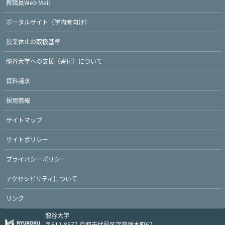
教職員Web Mail
ポータルサイト（学内者向け）
授業休止の取扱基準
龍谷大学への支援（寄付）について
資料請求
採用情報
サイトマップ
サイトポリシー
プライバシーポリシー
Twitter
Facebook
YouTube
アクセシビリティについて
リンク
龍谷大学
〒612-8577 京都市伏見区深草塚本町67