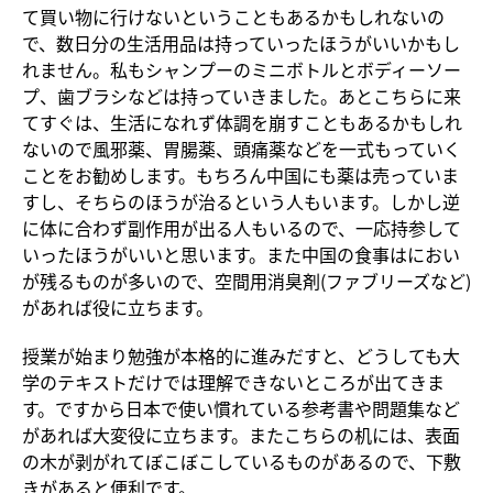
て買い物に行けないということもあるかもしれないの
で、数日分の生活用品は持っていったほうがいいかもし
れません。私もシャンプーのミニボトルとボディーソー
プ、歯ブラシなどは持っていきました。あとこちらに来
てすぐは、生活になれず体調を崩すこともあるかもしれ
ないので風邪薬、胃腸薬、頭痛薬などを一式もっていく
ことをお勧めします。もちろん中国にも薬は売っていま
すし、そちらのほうが治るという人もいます。しかし逆
に体に合わず副作用が出る人もいるので、一応持参して
いったほうがいいと思います。また中国の食事はにおい
が残るものが多いので、空間用消臭剤(ファブリーズなど)
があれば役に立ちます。
授業が始まり勉強が本格的に進みだすと、どうしても大
学のテキストだけでは理解できないところが出てきま
す。ですから日本で使い慣れている参考書や問題集など
があれば大変役に立ちます。またこちらの机には、表面
の木が剥がれてぼこぼこしているものがあるので、下敷
きがあると便利です。