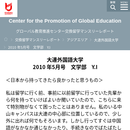
龍谷大学 You, Unlimited
MENU
Center for the Promotion of Global Education
グローバル教育推進センター交換留学マンスリーレポート
ホーム
交換留学マンスリーレポート
アジアエリア
大連外国語大学
2010 年5月号 文学部 Y.I
大連外国語大学
2010 年5月号 文学部 Y.I
＜日本から持ってきたら良かったと思うもの＞
私は留学に行く前、事前に以前留学に行っていた先輩か
ら何を持っていけばよいか聞いていたので、こちらに来
て特別物がなくて困ったことはありません。私のいる中
山キャンパスは大連の中心部に位置しているので、少し
外に出れば何でもそろいます。しかし行ってすぐは中国
語がなかなか通じなかったり、手続きなのでばたばたし