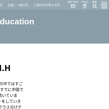
Contact
Access
MENU
方
企業・一般の方
ご寄付をお考えの方
Education
.H
の中ではすご
すでに中国で
続いていま
トをしていき
クラス分けテ