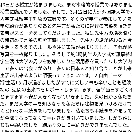
月3日から授業が始まりました。まだ本格的な授業ではありま
授業に臨んでいました。そして、3月12日に大連外国語大学で
入学式は留学生対象の式典です。多くの留学生が参加していま
学の紹介がありそのあと先生方が私たちに祝辞の言葉を頂きま
表者がスピーチをしてくださいました。私は先生方の話を聞く
の時初めて言葉の壁を実感しました。先生方の話が終わると今
生活するうえでのルールや注意事項が始まりました。それが終
写真を一枚撮りました。そうして約1時間半の入学式が無事終
学生活は大学の周りを散策したり生活用品を買ったりし大学内
こで多くの出会いがあり、多くの日本人と知り合うことが出来
生活が出来るように頑張っていきたいです。 2.自由テーマ 
学生活1ヶ月が過ぎましたがすでに楽しい事も辛いことも経験
初の1週間の出来事をレポートします。まず、留学当日すごく
とますます不安が大きくなっていきました。次の日から私たち
た。まだ大学の事を知らなった私たちは建物を見つけるだけで
くと色々な手続きをしていました。私たちも手続きを済ませて
が全部そろってなくて手続きが長引いていました。しかも難し
ちも戸惑いました。結局その日に手続きができませんでした。
書類を持って改めて行きました。しかしまだ必要な書類が足り