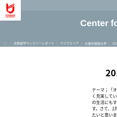
龍谷大学 You, Unl
Center f
ホーム
交換留学マンスリーレポート
アジアエリア
2
大連外国語大学
2
テーマ；「オ
く充実してい
の生活にもす
す。さて、2
たいと思いま