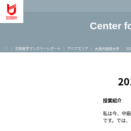
龍谷大学 You, Unl
Center f
ホーム
交換留学マンスリーレポート
アジアエリア
2
大連外国語大学
2
授業紹介
私は今、中級
です。では、