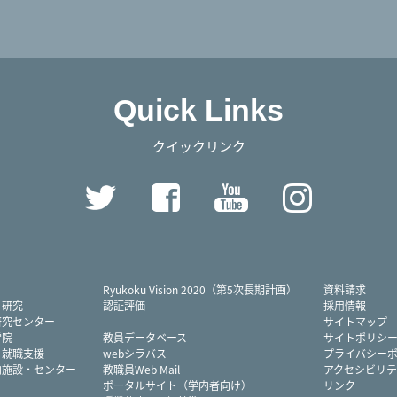
Quick Links
クイックリンク
Twitter
Facebook
YouTube
Instag
Ryukoku Vision 2020（第5次長期計画）
資料請求
・研究
認証評価
採用情報
研究センター
サイトマップ
学院
教員データベース
サイトポリシ
・就職支援
webシラバス
プライバシー
内施設・センター
教職員Web Mail
アクセシビリテ
ポータルサイト（学内者向け）
リンク