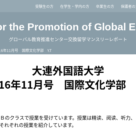
imited
受験生の方
在学生・学内の方
卒業生の方
保護者の
or the Promotion of Global 
グローバル教育推進センター交換留学マンスリーレポート
016年11月号 国際文化学部 Y.T
大連外国語大学
016年11月号 国際文化学部 Y
Ｂのクラスで授業を受けています。授業は精读、阅读、听力、
それぞれの授業を紹介しています。