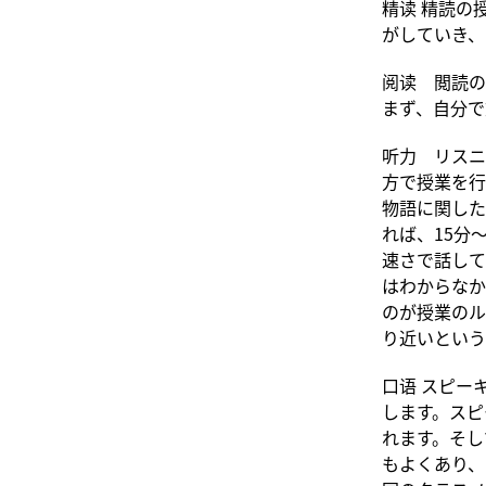
精读 精読の
がしていき、
阅读 閲読の
まず、自分で
听力 リスニ
方で授業を行
物語に関した
れば、15分
速さで話して
はわからなか
のが授業のル
り近いという
口语 スピー
します。スピ
れます。そし
もよくあり、