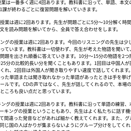
授業は一番多く週に4回あります。教科書に沿って、単語、本文
1課が終わるごとに復習問題を解いていきます。
授業は週に2回あります。先生が問題ごとに5分～10分解く時
文を読み問題を解いてから、全員で答え合わせをします。
ングの授業は週に2回あります。今回のリスニングの先生は少
っています。教科書は一切使わず、先生が考えた物語を聞いて
問題を出され順番に答えていきます。10分～15分の物語を2つ
～25分の比較的長い分を聞くこともあります。1回目は中国人
くれ、2回目は外国人が聞き取りやすい速度で話してくれます
った単語または聞き取れなかった単語があったときは手を挙げ
ールです。CDの声ではなく、先生が話してくれるので、本場
ところも良い点だと思っています。
キングの授業は週に2回あります。教科書に沿って単語の練習、
ーキングの授業ということもあり、先生はよく私たちに話す機
て間違った発音などがあれば細かく教えてくれます。また、グ
同じ国の人ばかりが集まらないようにグループ分けをしてくれ