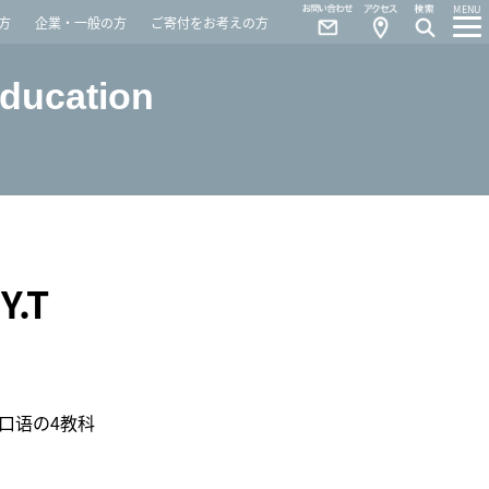
Contact
Access
MENU
方
企業・一般の方
ご寄付をお考えの方
Education
.T
口语の4教科