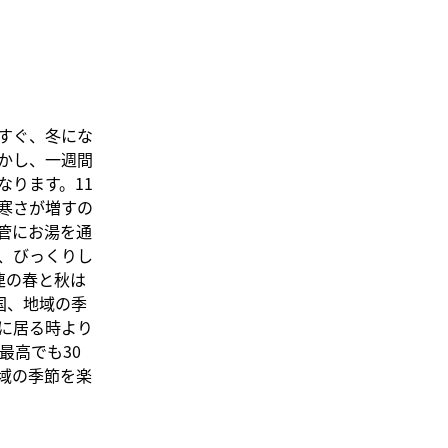
すぐ、冬にな
かし、一週間
ります。11
寒さが増すの
管にお湯を通
、びっくりし
連の春と秋は
国、地域の季
に居る時より
最高でも30
域の季節を楽