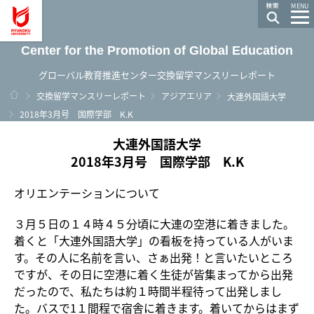
龍谷大学 You, Unlimited
MENU
Center for the Promotion of Global Education
グローバル教育推進センター交換留学マンスリーレポート
ホーム
交換留学マンスリーレポート
アジアエリア
大連外国語大学
2018年3月号 国際学部 K.K
大連外国語大学
2018年3月号 国際学部 K.K
オリエンテーションについて
３月５日の１４時４５分頃に大連の空港に着きました。
着くと「大連外国語大学」の看板を持っている人がいま
す。その人に名前を言い、さぁ出発！と言いたいところ
ですが、その日に空港に着く生徒が皆集まってから出発
だったので、私たちは約１時間半程待って出発しまし
た。バスで1１間程で宿舎に着きます。着いてからはまず