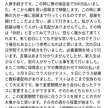
入寮手続きです。この時に寮の保証金で500元払いまし
た。そこから鍵を貰い部屋まで移動します。この時に事
務の方が一緒に部屋まで行ってくれるのですが、部屋を
開けてここだよと言い、戻って行きました。私が入った
部屋は暗くて人がいる気配がありませんでした。その時
は「你好」と言ってみて下さい。恐らく誰か出て来てく
れます。来て初日にとても不安な思いをしたのでそうい
う場合もあるという参考になればと思います。次の日は
汉学院で入学手続きを行いました。必要書類を持って行
います。言葉はあまり分かりませんでしたが、新入生は
少なくなく、前の人がやっている事を見て行いました。
またこの時に保険金とビザの費用合わせて900元払いま
した。３月８日にクラス分けテスト、９日にクラス結果
と教科書配布がありました。テストはそこまで気負わな
くて大丈夫です。後で変更期間があり自分に合ったクラ
スに変更することができます。そのためどちらかという
と、この変更期間で自分に合うクラスを探すことの方が
大事かなと思います。その次の週から授業が始まり、少
し経つと健康診断があります。２時間程かけて病院へ行