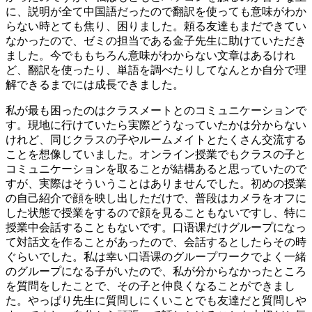
に、説明が全て中国語だったので翻訳を使っても意味がわか
らない時とても焦り、困りました。頼る友達もまだできてい
なかったので、ゼミの担当である金子先生に助けていただき
ました。今でももちろん意味がわからない文章はあるけれ
ど、翻訳を使ったり、単語を調べたりしてなんとか自分で理
解できるまでには成長できました。
私が最も困ったのはクラスメートとのコミュニケーションで
す。現地に行けていたら実際どうなっていたかは分からない
けれど、同じクラスの子やルームメイトとたくさん交流する
ことを想像していました。オンライン授業でもクラスの子と
コミュニケーションを取ることが結構あると思っていたので
すが、実際はそういうことはありませんでした。初めの授業
の自己紹介で顔を映し出しただけで、普段はカメラをオフに
した状態で授業をするので顔を見ることもないですし、特に
授業中会話することもないです。口语课だけグループになっ
て対話文を作ることがあったので、会話するとしたらその時
ぐらいでした。私は幸い口语课のグループワークでよく一緒
のグループになる子がいたので、私が分からなかったところ
を質問をしたことで、その子と仲良くなることができまし
た。やっぱり先生に質問しにくいことでも友達だと質問しや