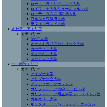
ローマ・ラ・サピエンザ大学
ロイファナ大学リューネブルク校
ロッテルダム応用科学大学
ワルシャワ経済大学
東フィンランド大学
オセアニアエリア
カテゴリー
RMIT大学
オーストラリアカトリック大学
カーティン大学
ディーキン大学
マードック大学
北・南米エリア
カテゴリー
アイダホ大学
アリゾナ州立大学
アンティオークカレッジ
カリフォルニア大学 デービス校
カリフォルニア州立大学 ノースリッジ校
カルガリー大学
キングス・ユニバーシティーカレッジ