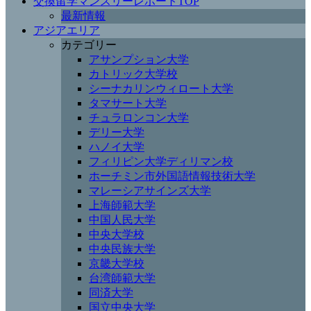
交換留学マンスリーレポートTOP
最新情報
アジアエリア
カテゴリー
アサンプション大学
カトリック大学校
シーナカリンウィロート大学
タマサート大学
チュラロンコン大学
デリー大学
ハノイ大学
フィリピン大学ディリマン校
ホーチミン市外国語情報技術大学
マレーシアサインズ大学
上海師範大学
中国人民大学
中央大学校
中央民族大学
京畿大学校
台湾師範大学
同済大学
国立中央大学