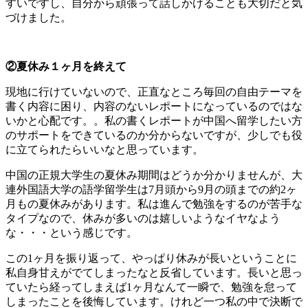
すいですし、自分から頑張って話しかけることも大切だと気
づけました。
②夏休み１ヶ月を終えて
現地に行けていないので、正直なところ毎回の自由テーマを
書く内容に困り、内容のないレポートになっているのではな
いかと心配です。。私の書くレポートが中国へ留学したい方
のサポートをできているのか分からないですが、少しでも役
に立てられたらいいなと思っています。
中国の正規大学生の夏休み期間はどうか分かりませんが、大
連外国語大学の語学留学生は7月頭から9月の頭までの約2ヶ
月もの夏休みがあります。私は進んで勉強をするのが苦手な
タイプなので、休みが多いのは嬉しいようなイヤなよう
な・・・という感じです。
この1ヶ月を振り返って、やっぱり休みが長いということに
私自身甘えがでてしまったなと反省しています。長いと思っ
ていたら経ってしまえば1ヶ月なんて一瞬で、勉強を怠って
しまったことを後悔しています。けれど一つ私の中で決断で