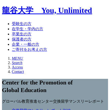
龍谷大学 You, Unlimited
受験生の方
在学生・学内の方
卒業生の方
保護者の方
企業・一般の方
ご寄付をお考えの方
MENU
Search
Access
Contact
Center for the Promotion of
Global Education
グローバル教育推進センター交換留学マンスリーレポート