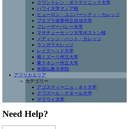
クワントレン・ポリテクニック大学
ハワイ大学マノア校
ヒューロン・ユニバーシティ・カレッジ
プエブラ栄誉州立自治大学
フレーザーバレー大学
マサチューセッツ大学ボストン校
メディシン・ハット・カレッジ
ランガラカレッジ
レイクヘッド大学
南ミズーリ州立大学
東テネシー州立大学
米国仏教大学院
アフリカエリア
カテゴリー
アゴスティーニョ・ネト大学
クワズール・ナタール大学
マラウイ大学
Need Help?