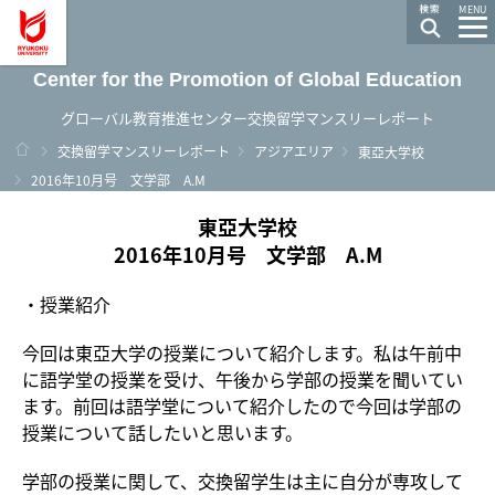
龍谷大学 You, Unlimited
MENU
Center for the Promotion of Global Education
グローバル教育推進センター交換留学マンスリーレポート
ホーム
交換留学マンスリーレポート
アジアエリア
東亞大学校
2016年10月号 文学部 A.M
東亞大学校
2016年10月号 文学部 A.M
・授業紹介
今回は東亞大学の授業について紹介します。私は午前中
に語学堂の授業を受け、午後から学部の授業を聞いてい
ます。前回は語学堂について紹介したので今回は学部の
授業について話したいと思います。
学部の授業に関して、交換留学生は主に自分が専攻して