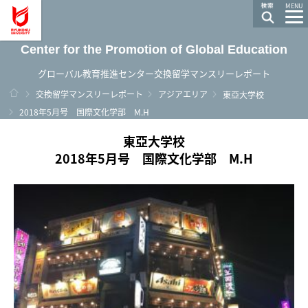
龍谷大学 You, Unlimited
MENU
Center for the Promotion of Global Education
グローバル教育推進センター交換留学マンスリーレポート
ホーム
交換留学マンスリーレポート
アジアエリア
東亞大学校
2018年5月号 国際文化学部 M.H
東亞大学校
2018年5月号 国際文化学部 M.H