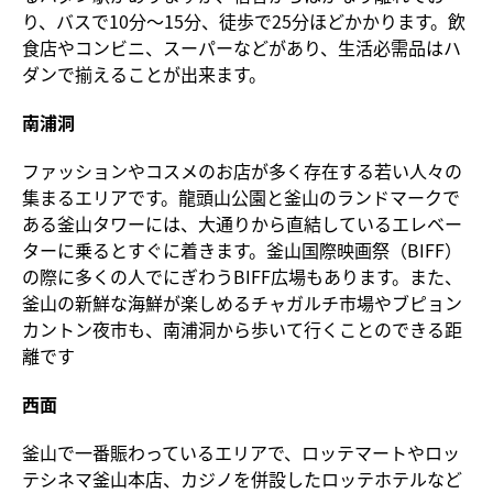
り、バスで10分～15分、徒歩で25分ほどかかります。飲
食店やコンビニ、スーパーなどがあり、生活必需品はハ
ダンで揃えることが出来ます。
南浦洞
ファッションやコスメのお店が多く存在する若い人々の
集まるエリアです。龍頭山公園と釜山のランドマークで
ある釜山タワーには、大通りから直結しているエレベー
ターに乗るとすぐに着きます。釜山国際映画祭（BIFF）
の際に多くの人でにぎわうBIFF広場もあります。また、
釜山の新鮮な海鮮が楽しめるチャガルチ市場やブピョン
カントン夜市も、南浦洞から歩いて行くことのできる距
離です
西面
釜山で一番賑わっているエリアで、ロッテマートやロッ
テシネマ釜山本店、カジノを併設したロッテホテルなど