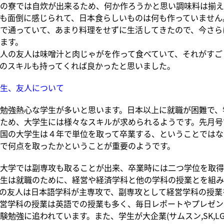
の寮では自炊が出来るため、何か作ろうかと思い調味料は揃え
も面倒に感じられて、日本食らしいものは何も作っていません
で通っていて、あまり料理をせずに生活してきたので、今さら
ます。
人の友人は味噌汁と肉じゃがを作って食べていて、それがすご
のスキルも持ってくれば良かったと思いました。
生、友人について
勉強熱心な学生が多いと思います。日本以上に就職が困難で、
ため、大学生には様々なスキルが求められるようです。先月号
国の大学生は４年で単位を取って卒業する、ということではな
で何点を取ったかということが重要のようです。
大学では副専攻も取ることが出来、卒業時には二つ学位を取得
生は就職のために、経営や経済学科と他の学科の授業とを組み
の友人は日本語学科が主専攻で、副専攻として経営学科の授業
営学科の授業は英語での授業も多く、毎日レポートやプレゼン
験勉強に追われています。また、学生が大企業(サムスン,SK,L