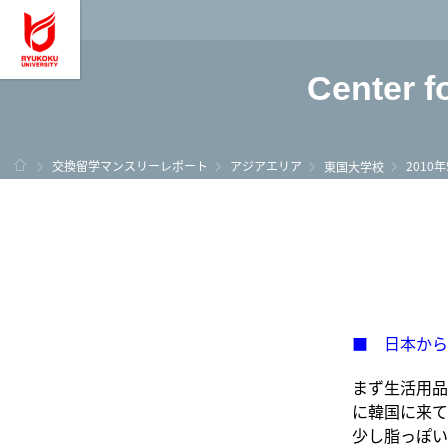
龍谷大学 You, Unl
Center f
ホーム
交換留学マンスリーレポート
アジアエリア
2010
東国大学校
■ 日本から
まず生活用品
に韓国に来て
少し脂っぽい