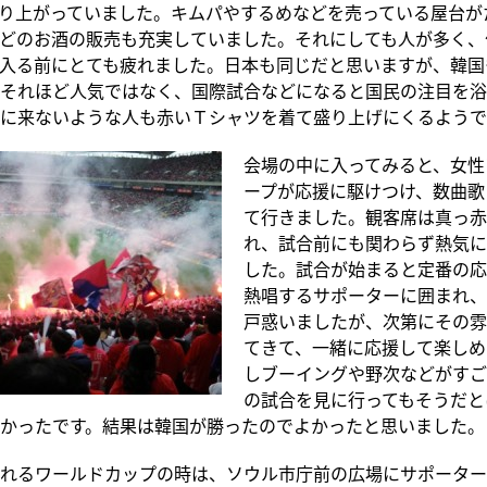
り上がっていました。キムパやするめなどを売っている屋台が
どのお酒の販売も充実していました。それにしても人が多く、
入る前にとても疲れました。日本も同じだと思いますが、韓国
それほど人気ではなく、国際試合などになると国民の注目を浴
に来ないような人も赤いＴシャツを着て盛り上げにくるようで
会場の中に入ってみると、女性
ープが応援に駆けつけ、数曲歌
て行きました。観客席は真っ赤
れ、試合前にも関わらず熱気に
した。試合が始まると定番の応
熱唱するサポーターに囲まれ、
戸惑いましたが、次第にその雰
てきて、一緒に応援して楽しめ
しブーイングや野次などがすご
の試合を見に行ってもそうだと
かったです。結果は韓国が勝ったのでよかったと思いました。
れるワールドカップの時は、ソウル市庁前の広場にサポーター