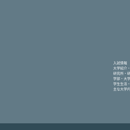
入試情報
大学紹介
研究所・
学部・大
学生生活
主な大学