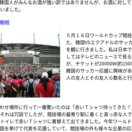
韓国人がみんなお酒が強い訳ではありませんが、お酒に対して
いました。
観戦
５月１６日ワールドカップ競技
た、韓国VSエクアドルのサッ
を観に行きました。私は日本で
してはテレビのニュースで見る
が、チケットが20000W(約15
韓国のサッカー応援に興味があ
人の友人とその友人ら数名と行
わせ場所に行って一番驚いたのは「赤いＴシャツ持ってきた？
それは冗談でしたが、競技場の最寄り駅に着くと真っ赤な人で
トイレで赤いＴシャツに着替えて出てきました。今年ワールド
国を挙げて代表を応援していて、競技場の外も様々な企業の応