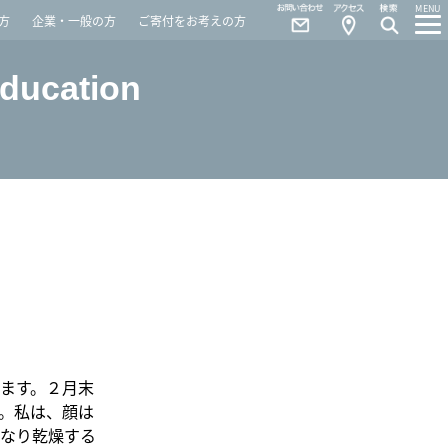
Contact
Access
MENU
方
企業・一般の方
ご寄付をお考えの方
Education
ます。２月末
。私は、顔は
なり乾燥する