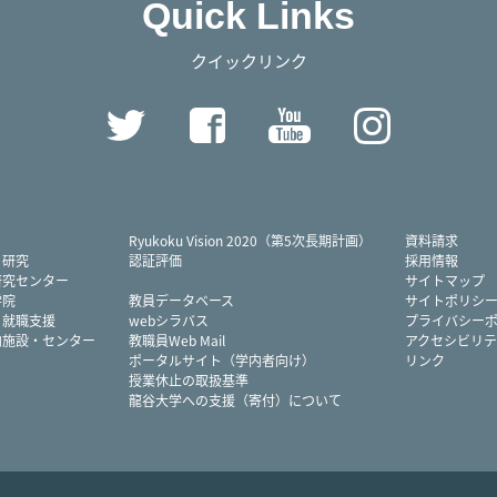
Quick Links
クイックリンク
Twitter
Facebook
YouTube
Instag
Ryukoku Vision 2020（第5次長期計画）
資料請求
・研究
認証評価
採用情報
研究センター
サイトマップ
学院
教員データベース
サイトポリシ
・就職支援
webシラバス
プライバシー
内施設・センター
教職員Web Mail
アクセシビリテ
ポータルサイト（学内者向け）
リンク
授業休止の取扱基準
龍谷大学への支援（寄付）について