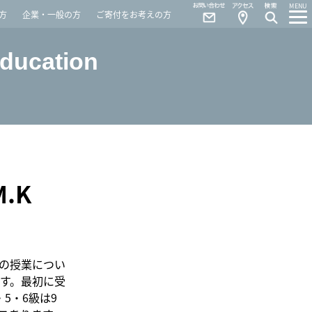
Contact
Access
MENU
方
企業・一般の方
ご寄付をお考えの方
Education
.K
の授業につい
です。最初に受
5・6級は9