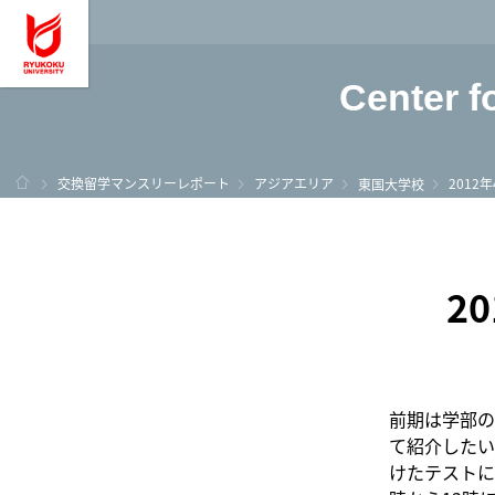
龍谷大学 You, Unl
Center f
ホーム
交換留学マンスリーレポート
アジアエリア
2012
東国大学校
2
前期は学部の
て紹介したい
けたテストに