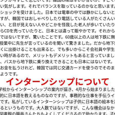
い気がします。それでバランスを取っているのかなと思います
ショックを受けました。日本では電車の中では静かにしないと
すが、韓国ではおしゃべりしたり電話している人がたくさんい
い、と目が見えない人やどこかを怪我した老人が歩いていたり
らCDを売っていたりと、日本とは違って賑やかです。それか
ではないですが、驚いたことです。60歳以上の人は地下鉄に
授業中に先生が言っているのを聞いて驚きました。だから地下
くに出掛けることも出来ると、でも多いからこそ会社員や学生
い時があるので、メリットもデメリットもあると言っていまし
、バスから地下鉄に乗り換えできることも日本にはないです。
お金を払うけれど、韓国では同じ交通カードを使うのでそのま
ようです。
インターンシップについて
学校からインターンシップの案内が届き、4月から始まりまし
的に日本語を教えるものなのですが、事務的な仕事を手伝うイ
です。私がしているインターンシップは子供に日本語の絵本を
るというものです。大人数ではないですが、こんな機会はなか
図書館の職員さんたちもよくしてくださるので助かります。子