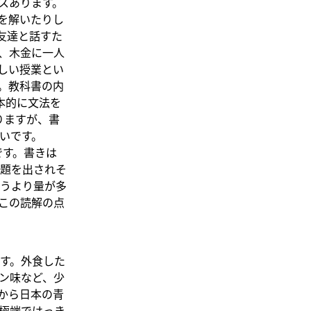
ラスあります。
を解いたりし
友達と話すた
、木金に一人
しい授業とい
。教科書の内
本的に文法を
りますが、書
いです。
です。書きは
題を出されそ
うより量が多
この読解の点
す。外食した
ン味など、少
から日本の青
極端ではっき