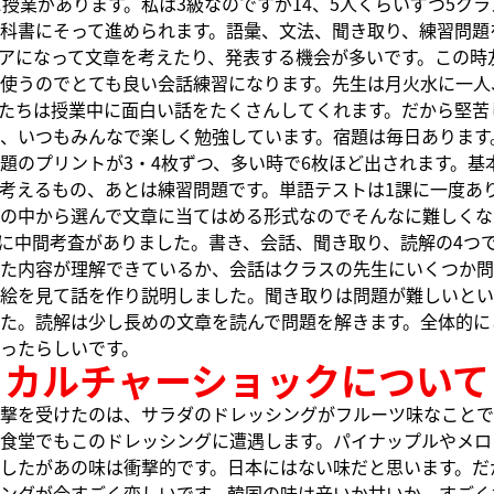
に授業があります。私は3級なのですが14、5人くらいずつ5ク
科書にそって進められます。語彙、文法、聞き取り、練習問題
アになって文章を考えたり、発表する機会が多いです。この時
使うのでとても良い会話練習になります。先生は月火水に一人
たちは授業中に面白い話をたくさんしてくれます。だから堅苦
、いつもみんなで楽しく勉強しています。宿題は毎日あります
題のプリントが3・4枚ずつ、多い時で6枚ほど出されます。基
考えるもの、あとは練習問題です。単語テストは1課に一度あ
の中から選んで文章に当てはめる形式なのでそんなに難しくな
7日に中間考査がありました。書き、会話、聞き取り、読解の4つ
た内容が理解できているか、会話はクラスの先生にいくつか問
絵を見て話を作り説明しました。聞き取りは問題が難しいとい
た。読解は少し長めの文章を読んで問題を解きます。全体的に
ったらしいです。
カルチャーショックについて
撃を受けたのは、サラダのドレッシングがフルーツ味なことで
食堂でもこのドレッシングに遭遇します。パイナップルやメロ
したがあの味は衝撃的です。日本にはない味だと思います。だ
ングが今すごく恋しいです。韓国の味は辛いか甘いか、すごく