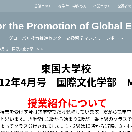
imited
受験生の方
在学生・学内の方
卒業生の方
保護者の
or the Promotion of Global 
グローバル教育推進センター交換留学マンスリーレポート
年4月号 国際文化学部 M.K
東国大学校
012年4月号 国際文化学部 M
授業紹介について
授業を受けず今は語学堂でだけ勉強しています。だから語学堂
と思います。語学堂は1級から始まり6級が一番上級のクラス
よってクラス分けされました。1・2級は13時から17時、3・4・