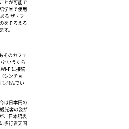
ることが可能で
語学堂で使用
ある ザ・フ
のをそろえる
ます。
もそのカフェ
ないというくら
i-Fiに接続
（シンチョ
iも飛んでい
今は日本円の
観光客の姿が
が、日本語表
に歩行者天国