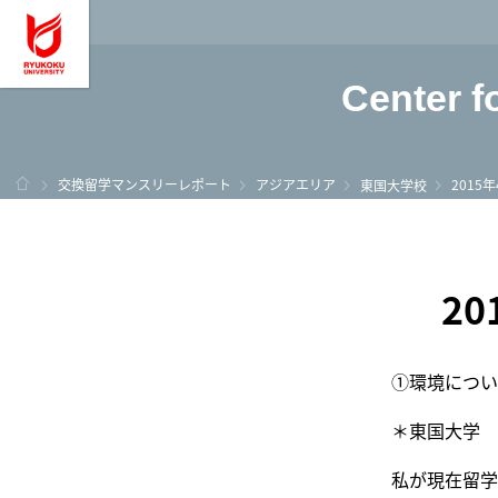
龍谷大学 You, Unl
Center f
ホーム
交換留学マンスリーレポート
アジアエリア
2015
東国大学校
2
①環境につい
＊東国大学
私が現在留学