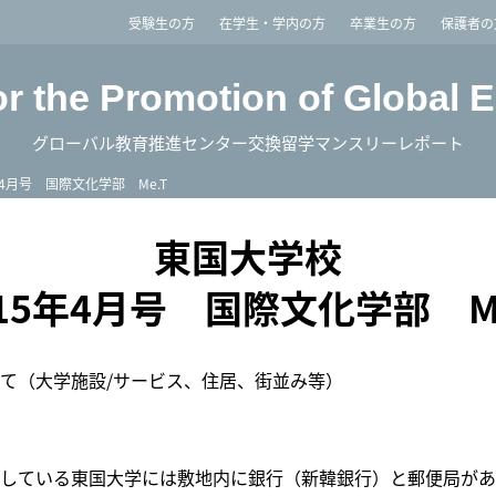
imited
受験生の方
在学生・学内の方
卒業生の方
保護者の
or the Promotion of Global 
グローバル教育推進センター交換留学マンスリーレポート
年4月号 国際文化学部 Me.T
東国大学校
015年4月号 国際文化学部 Me
て（大学施設/サービス、住居、街並み等）
している東国大学には敷地内に銀行（新韓銀行）と郵便局があ