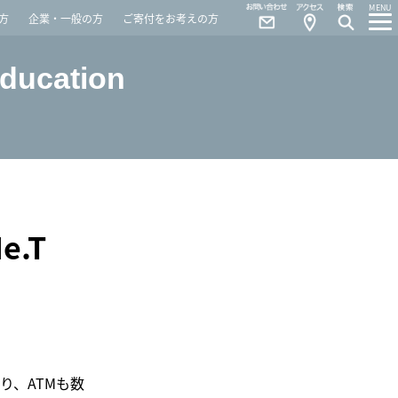
Contact
Access
MENU
方
企業・一般の方
ご寄付をお考えの方
Education
.T
り、ATMも数