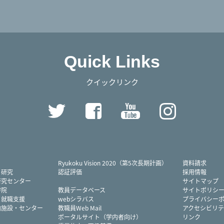
Quick Links
クイックリンク
Twitter
Facebook
YouTube
Instag
Ryukoku Vision 2020（第5次長期計画）
資料請求
・研究
認証評価
採用情報
研究センター
サイトマップ
学院
教員データベース
サイトポリシ
・就職支援
webシラバス
プライバシー
内施設・センター
教職員Web Mail
アクセシビリテ
ポータルサイト（学内者向け）
リンク