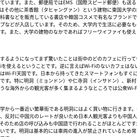
ています。また、郵便局ではEMS（国際スピード郵便）も送
はその他に茶香館（タヒャングァン）という建物に東国大学の
科書などを販売している書店や韓国コスメで有名なブランドで
プなどが入店しています。そのため、大学内で生活に必要なも
す。また、大学の建物のなかであればフリーワイファイも使え
するようになってまず驚いたことは街中のどのカフェに行って
-Fiを使えるということです。逆に言えばWi-Fiのないカフェは
はWi-FI天国です。日本から持ってきたスマートフォンもすぐにW
です。特に明洞（ミョンドン）や仁寺洞（インサドン）、新村
うな海外からの観光客が多く集まるようなところでは公衆Wi-F
学から一番近い繁華街である明洞にはよく買い物に行きます。
、反対に中国元のレートが良いため日本人観光客よりも中国人
そのため店の呼び込みも中国語で行われることがほとんどです
いです。明洞は基本的には車両の進入が禁止されているため常