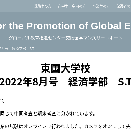
imited
受験生の方
在学生・学内の方
卒業生の方
保護者の
or the Promotion of Global 
グローバル教育推進センター交換留学マンスリーレポート
年8月号 経済学部 S.T
東国大学校
2022年8月号 経済学部 S.
て
同じで中間考査と期末考査に分かれています。
業の試験はオンラインで行われました。カメラをオンにして先