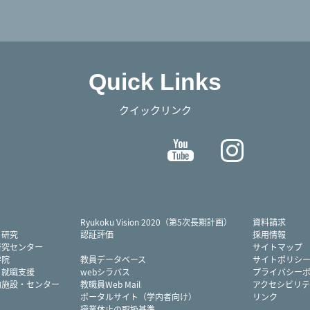
Quick Links
クイックリンク
Twitter
Facebook
YouTube
Instag
Ryukoku Vision 2020（第5次長期計画）
資料請求
・研究
認証評価
採用情報
研究センター
サイトマップ
学院
教員データベース
サイトポリシ
・就職支援
webシラバス
プライバシー
内施設・センター
教職員Web Mail
アクセシビリテ
ポータルサイト（学内者向け）
リンク
授業休止の取扱基準