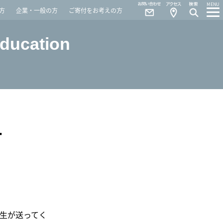
Contact
Access
MENU
方
企業・一般の方
ご寄付をお考えの方
Education
T
生が送ってく