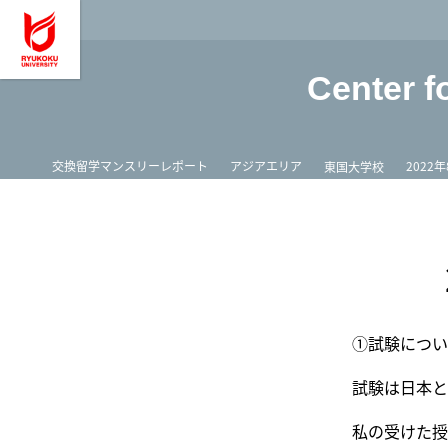
龍谷大学 You, Unl
Center f
ホーム
交換留学マンスリーレポート
アジアエリア
2022
東国大学校
①試験につい
試験は日本と
私の受けた授