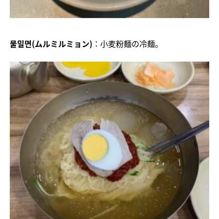
물밀면(ムルミルミョン)
：小麦粉麺の冷麺。