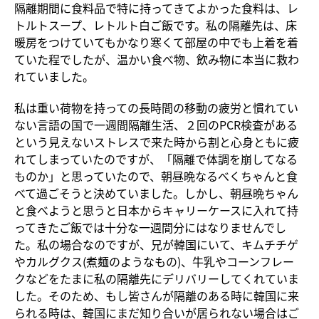
隔離期間に食料品で特に持ってきてよかった食料は、レ
トルトスープ、レトルト白ご飯です。私の隔離先は、床
暖房をつけていてもかなり寒くて部屋の中でも上着を着
ていた程でしたが、温かい食べ物、飲み物に本当に救わ
れていました。
私は重い荷物を持っての長時間の移動の疲労と慣れてい
ない言語の国で一週間隔離生活、２回のPCR検査がある
という見えないストレスで来た時から割と心身ともに疲
れてしまっていたのですが、「隔離で体調を崩してなる
ものか」と思っていたので、朝昼晩なるべくちゃんと食
べて過ごそうと決めていました。しかし、朝昼晩ちゃん
と食べようと思うと日本からキャリーケースに入れて持
ってきたご飯では十分な一週間分にはなりませんでし
た。私の場合なのですが、兄が韓国にいて、キムチチゲ
やカルグクス(煮麺のようなもの)、牛乳やコーンフレー
クなどをたまに私の隔離先にデリバリーしてくれていま
した。そのため、もし皆さんが隔離のある時に韓国に来
られる時は、韓国にまだ知り合いが居られない場合はご