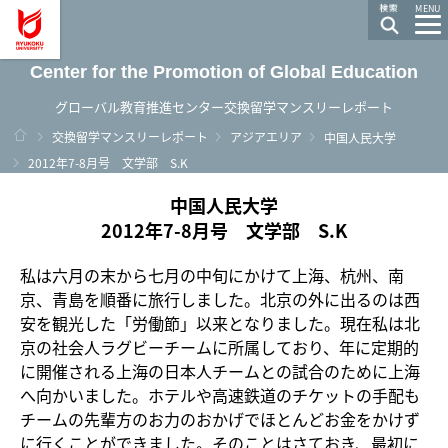
龍谷大学 You, Unlimited
MENU
Center for the Promotion of Global Education
グローバル教育推進センター交換留学マンスリーレポート
ホーム
交換留学マンスリーレポート
アジアエリア
中国人民大学
2012年7-8月号 文学部 S.K
中国人民大学
2012年7-8月号 文学部 S.K
私は六月の末から七月の中旬にかけて上海、杭州、南
京、青島を順番に旅行しました。北京の外に出るのは西
安を観光した「労働節」以来となりました。現在私は北
京の社会人ラグビーチームに所属しており、年に定期的
に開催される上海の日本人チームとの試合のために上海
へ向かいました。ホテルや高速鉄道のチケットの手配も
チームの先輩方のお力のおかげでほとんどお金をかけず
に行くことができました。そのことはさておき、最初に