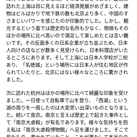
訪れた上海は目に見えるほど経済発展がめざましく、建
物はビルばかりで地下鉄の数も北京より多く、中国のす
さまじいパワーを感じたのが印象的でした。しかし、観
光するという面では歴史的な名所も少なく、物価もその
ほかの場所に比べ高いので満足して楽しめたとは言い難
いです。その反面多くの日系企業が立ち並ぶため、日本
人向けの店などが数多く見受けられ、日本料理店がいた
るところにあります。そして上海には日本人学校が二校
あり、「名徳城」という場所には日本人が住む地区が作
られていたりと、北京にはない様々なところに驚かされ
ました。
次に訪れた杭州はほかの場所に比べて綺麗な印象を受け
ました。一日使って自転車で山を登り、「西湖」という
湖の周りを一周したのは大変思い出深いものとなりまし
た。続いて南京。南京と言えば歴史上で起きた事件とし
て「南京大虐殺」が有名であります。様々な気持ちを抱
え私は「南京大虐殺博物館」へ足を運びました。そこで
見たもの、書かれていたこと、これが果たして本当なの