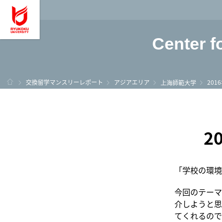
龍谷大学 You, Unl
Center f
ホーム
交換留学マンスリーレポート
アジアエリア
201
上海師範大学
2
「学校の環境
今回のテーマ
介しようと思
てくれるので