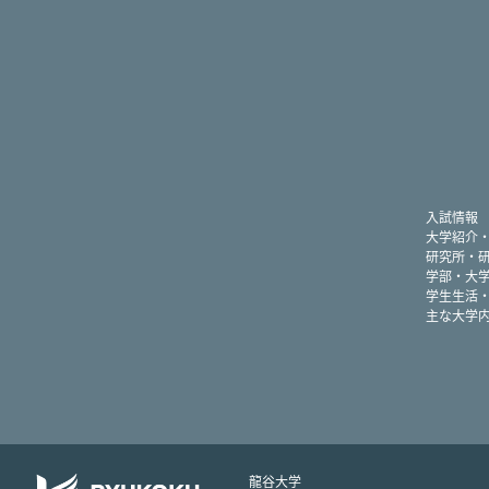
入試情報
大学紹介
研究所・
学部・大
学生生活
主な大学
龍谷大学