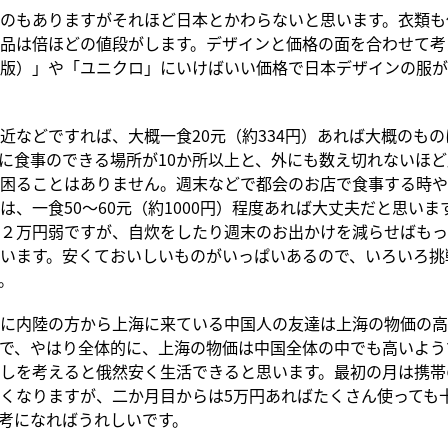
のもありますがそれほど日本とかわらないと思います。衣類も
品は倍ほどの値段がします。デザインと価格の面を合わせて考
版）」や「ユニクロ」にいけばいい価格で日本デザインの服が
近などですれば、大概一食20元（約334円）あれば大概のも
に食事のできる場所が10か所以上と、外にも数え切れないほ
困ることはありません。週末などで都会のお店で食事する時や
は、一食50～60元（約1000円）程度あれば大丈夫だと思いま
２万円弱ですが、自炊をしたり週末のお出かけを減らせばもっ
います。安くておいしいものがいっぱいあるので、いろいろ挑
。
に内陸の方から上海に来ている中国人の友達は上海の物価の高
で、やはり全体的に、上海の物価は中国全体の中でも高いよう
しを考えると俄然安く生活できると思います。最初の月は携帯
くなりますが、二か月目からは5万円あればたくさん使っても
考になればうれしいです。