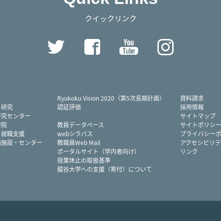
クイックリンク
Twitter
Facebook
YouTube
Instag
Ryukoku Vision 2020（第5次長期計画）
資料請求
・研究
認証評価
採用情報
研究センター
サイトマップ
学院
教員データベース
サイトポリシ
・就職支援
webシラバス
プライバシー
内施設・センター
教職員Web Mail
アクセシビリテ
ポータルサイト（学内者向け）
リンク
授業休止の取扱基準
龍谷大学への支援（寄付）について