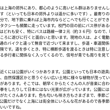
は上海の郊外にあり、都心のように高いビル群はありませんし
す（といっても日本の郊外よりは遥かに多いです）。最寄りの
分で、地下鉄に乗れば上海市内ならどこへでも行くことができ
タクシーも頻繁に走っています。校門の目の前にバス停がある
はどれも安く、特にバスは路線一律２元（約３６円）なので、
ころに遊びに行くと面白いと思います。現地の人は、よく電動
通のバイクと違って無音で近づいて来ますし、歩道・車道関係
険です。道を歩くとき、特に横断歩道を渡るときは特に注意し
る歩行者に関係なく入ってくるので、信号が青でも周りを見て
近くには公園がいくつかあります。公園といっても日本の遊具
、自然保護区かと思うぐらい広い土地に様々な植物が茂ってい
があります。そこでは、朝早くからたくさんの人が音楽に合わ
拳をしたりして日本にはない光景が広がっています。公園には
がたくさんあります。色も匂いも咲き方もさまざまで、季節ご
公園だけでなく上海には街全体にいろんな花があるので各季節
いいですね。