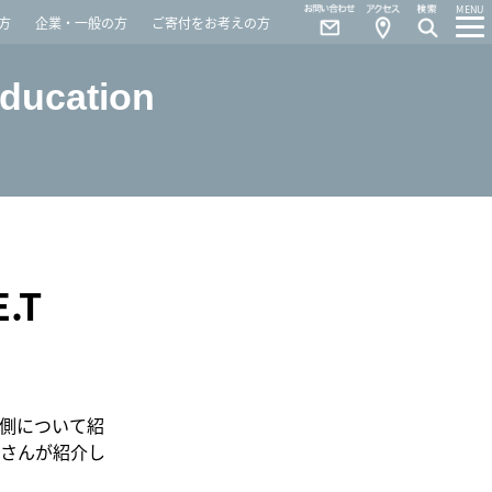
Contact
Access
MENU
方
企業・一般の方
ご寄付をお考えの方
Education
.T
側について紹
Fさんが紹介し