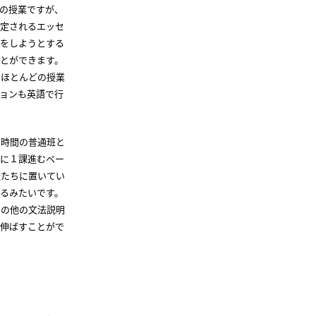
の授業ですが、
指定されるエッセ
れをしようとする
とができます。
、ほとんどの授業
ョンも英語で行
２時間の普通班と
日に１課進むペー
徒たちに置いてい
るみたいです。
その他の文法説明
り伸ばすことがで