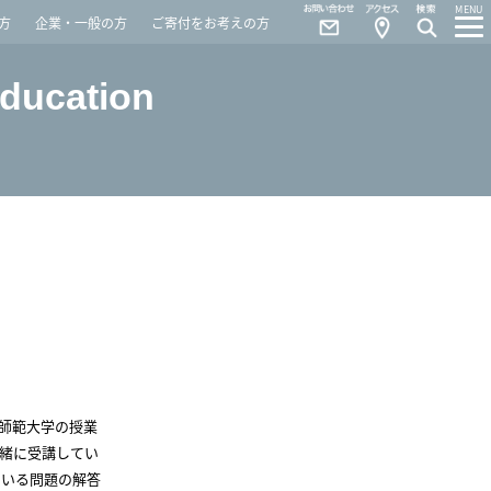
Contact
Access
MENU
方
企業・一般の方
ご寄付をお考えの方
Education
師範大学の授業
緒に受講してい
ている問題の解答