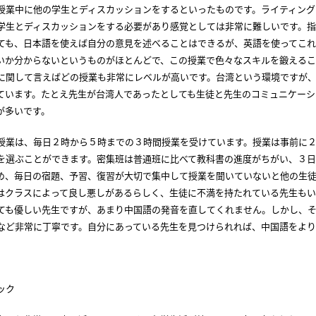
授業中に他の学生とディスカッションをするといったものです。ライティング
学生とディスカッションをする必要があり感覚としては非常に難しいです。
ても、日本語を使えば自分の意見を述べることはできるが、英語を使ってこ
いか分からないというものがほとんどで、この授業で色々なスキルを鍛えるこ
に関して言えばどの授業も非常にレベルが高いです。台湾という環境ですが
ています。たとえ先生が台湾人であったとしても生徒と先生のコミュニケーシ
が多いです。
授業は、毎日２時から５時までの３時間授業を受けています。授業は事前に
を選ぶことができます。密集班は普通班に比べて教科書の進度がちがい、３
め、毎日の宿題、予習、復習が大切で集中して授業を聞いていないと他の生
はクラスによって良し悪しがあるらしく、生徒に不満を持たれている先生もい
ても優しい先生ですが、あまり中国語の発音を直してくれません。しかし、
など非常に丁寧です。自分にあっている先生を見つけられれば、中国語をよ
ック