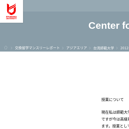
龍谷大学 You, Unl
Center f
ホーム
交換留学マンスリーレポート
アジアエリア
201
台湾師範大学
授業について
現在私は師範大
ですが今は
高級
ます。授業とし