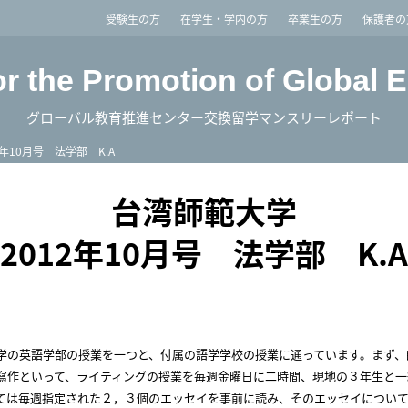
imited
受験生の方
在学生・学内の方
卒業生の方
保護者の
or the Promotion of Global 
グローバル教育推進センター交換留学マンスリーレポート
2年10月号 法学部 K.A
台湾師範大学
2012年10月号 法学部 K.A
学の英語学部の授業を一つと、付属の語学学校の授業に通っています。まず、
寫作
といって、ライティングの授業を毎週金曜日に二時間、現地の３年生と一
ては毎週指定された２，３個のエッセイを事前に読み、そのエッセイについ