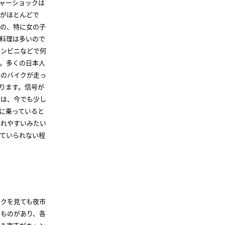
ャーショックは
理がほとんどで
人の、特に女の子
料理は多いので
コンビニなどで何
。多くの日本人
んのバイクが走っ
ります。信号が
時は、今でも少し
に乗っていると
揺れやすいみたい
ていられない程
ックを見ても夜市
うものがあり、各