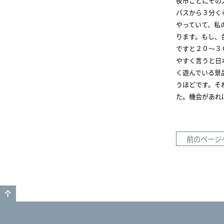
夜市ごとにその
パスから３分く
やっていて、私
ります。もし、
ですと２０～３
やすく言うと日
く遊んでいる景
うほどです。そ
た。機会があれ
前のページ
GO TO TOP