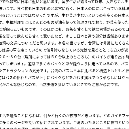
中でも非常に日本に近いと思います。留学生活が始まって以来、大きなカルチ
思います。食べ物も日本のものと非常に近く、日本人の口には合っている料
困るということではなかったですが、生野菜が少ないというのを多くの日本
す。中華料理ではほとんどのものが油を使って調理されており、野菜を使った
どが脂っこいものです。そのほかにも、お茶を甘くして飲む習慣があるので
茶を買って飲んだら甘くて驚いたなど、すこし日本と違う部分は当然あります
台湾の交通についてだと思います。有名な話ですが、台湾には非常にたくさ
ん普通の車も走っているので信号待ちをしている光景を見るととても迫力があ
２０～３０台（場所によっては５０台以上のところも）のバイクが走り出す
ってしまいます。道路で多くのバイクと車が縫うように走っているので、バス
たアトラクションの気分です。台湾のバスは日本に比べると構造上もともと
時はバスの揺れとバスが上手にバイクなどをかわす揺れでつり革なしには立っ
況がこんな感じなので、当然歩道を歩いているときでも注意が必要です。
生活を送ることになれば、何かと行くのが夜市だと思います。どのガイドブ
に多くのページを割いて紹介されています。台湾のいたるところに夜市とい