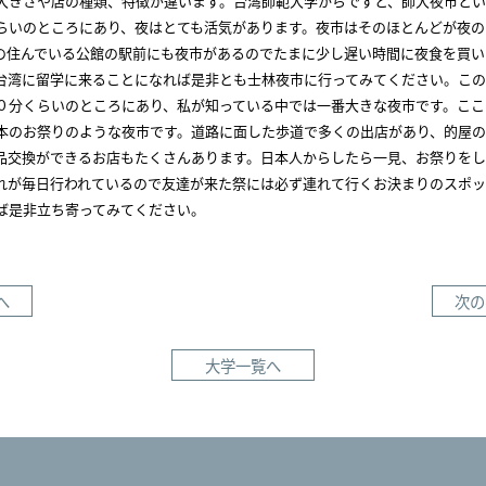
大きさや店の種類、特徴が違います。台湾師範大学からですと、師大夜市と
らいのところにあり、夜はとても活気があります。夜市はそのほとんどが夜の
の住んでいる公館の駅前にも夜市があるのでたまに少し遅い時間に夜食を買い
台湾に留学に来ることになれば是非とも士林夜市に行ってみてください。こ
０分くらいのところにあり、私が知っている中では一番大きな夜市です。ここ
本のお祭りのような夜市です。道路に面した歩道で多くの出店があり、的屋の
品交換ができるお店もたくさんあります。日本人からしたら一見、お祭りを
れが毎日行われているので友達が来た祭には必ず連れて行くお決まりのスポ
ば是非立ち寄ってみてください。
へ
次の
大学一覧へ