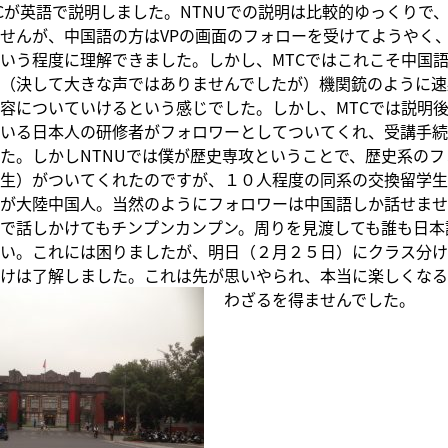
Cが英語で説明しました。NTNUでの説明は比較的ゆっくりで
せんが、中国語の方はVPの画面のフォローを受けてようやく
いう程度に理解できました。しかし、MTCではこれこそ中国
（決して大きな声ではありませんでしたが）機関銃のように速
容についていけるという感じでした。しかし、MTCでは説明
いる日本人の研修者がフォロワーとしてついてくれ、受講手続
た。しかしNTNUでは僕が歴史専攻ということで、歴史系のフ
生）がついてくれたのですが、１０人程度の同系の交換留学生
が大陸中国人。当然のようにフォロワーは中国語しか話せませ
で話しかけてもチンプンカンプン。周りを見渡しても誰も日本
い。これには困りましたが、明日（２月２５日）にクラス分け
けは了解しました。これは先が思いやられ、本当に楽しくなる
わざる
を得ませんでした。