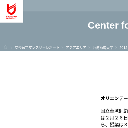
龍谷大学 You, Unl
Center f
ホーム
交換留学マンスリーレポート
アジアエリア
201
台湾師範大学
オリエンテー
国立台湾師範
は２月２６日
ら、授業は３