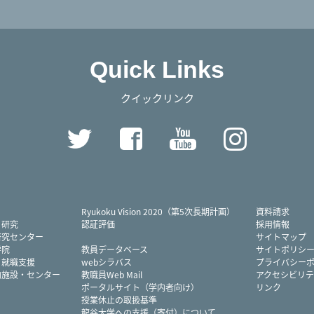
Quick Links
クイックリンク
Twitter
Facebook
YouTube
Instag
Ryukoku Vision 2020（第5次長期計画）
資料請求
・研究
認証評価
採用情報
研究センター
サイトマップ
学院
教員データベース
サイトポリシ
・就職支援
webシラバス
プライバシー
内施設・センター
教職員Web Mail
アクセシビリテ
ポータルサイト（学内者向け）
リンク
授業休止の取扱基準
龍谷大学への支援（寄付）について