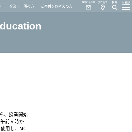
Contact
Access
MENU
方
企業・一般の方
ご寄付をお考えの方
Education
から、授業開始
日午前９時か
使用し、MC