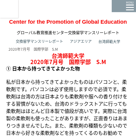
龍谷大学 You, Unlimited
MENU
Center for the Promotion of Global Education
グローバル教育推進センター交換留学マンスリーレポート
ホーム
交換留学マンスリーレポート
アジアエリア
台湾師範大学
2020年7月号 国際学部 S.M
台湾師範大学
2020年7月号 国際学部 S.M
① 日本から持ってきてよかった物
私が日本から持ってきてよかったものはパソコンと、柔
軟剤です。パソコンは必ず使用しますので必須です。柔
軟剤は台湾の方は日本よりも柔軟剤や服への香り付けを
する習慣がないため、台湾のドラックストアに行っても
柔軟剤はほとんど日本製で値段が高いです。実際に台湾
製の柔軟剤も使ったことがありますが、正直香りはあま
りつきませんでした。また、柔軟剤の種類も少ないので
日本から好きな柔軟剤などを持ってくるのもお勧めで