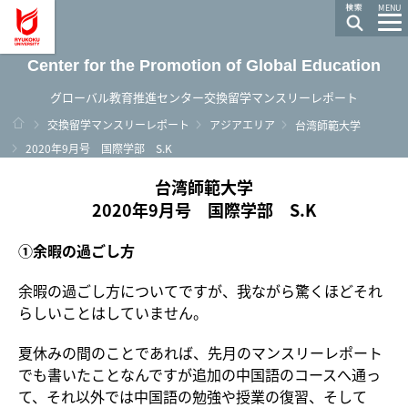
龍谷大学 You, Unlimited
MENU
Center for the Promotion of Global Education
グローバル教育推進センター交換留学マンスリーレポート
ホーム
交換留学マンスリーレポート
アジアエリア
台湾師範大学
2020年9月号 国際学部 S.K
台湾師範大学
2020年9月号 国際学部 S.K
①余暇の過ごし方
余暇の過ごし方についてですが、我ながら驚くほどそれ
らしいことはしていません。
夏休みの間のことであれば、先月のマンスリーレポート
でも書いたことなんですが追加の中国語のコースへ通っ
て、それ以外では中国語の勉強や授業の復習、そして