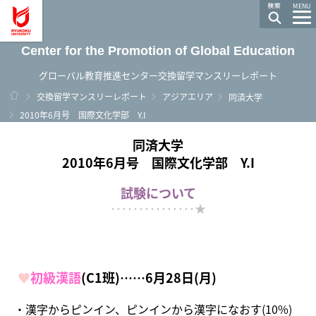
龍谷大学 You, Unlimited
MENU
Center for the Promotion of Global Education
グローバル教育推進センター交換留学マンスリーレポート
ホーム
交換留学マンスリーレポート
アジアエリア
同済大学
2010年6月号 国際文化学部 Y.I
同済大学
2010年6月号 国際文化学部 Y.I
試験について
･･･････････････★
♥
初級漢語
(C1班)……6月28日(月)
・漢字からピンイン、ピンインから漢字になおす(10%)