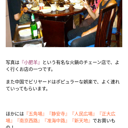
写真は
『小肥羊』
という有名な火鍋のチェーン店で、よ
く行くお店の一つです。
また中国でビリヤードはポピュラーな娯楽で、よく連れ
ていってもらいます。
ほかには
『五角場』『静安寺』『人民広場』『正大広
場』『南京西路』『准海中路』『新天地』
でお買いも
の！