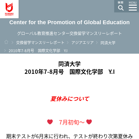
龍谷大学 You, Unlimited
MENU
Center for the Promotion of Global Education
グローバル教育推進センター交換留学マンスリーレポート
ホーム
交換留学マンスリーレポート
アジアエリア
同済大学
2010年7-8月号 国際文化学部 Y.I
同済大学
2010年7-8月号 国際文化学部 Y.I
夏休みについて
7月初旬～
期末テストが6月末に行われ、テストが終わり次第夏休み