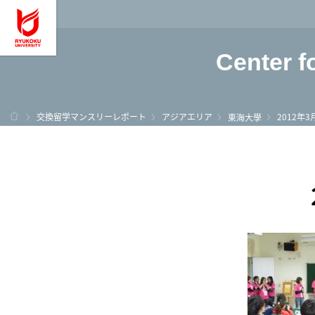
龍谷大学 You, Unl
Center f
ホーム
交換留学マンスリーレポート
アジアエリア
2012年
東海大學