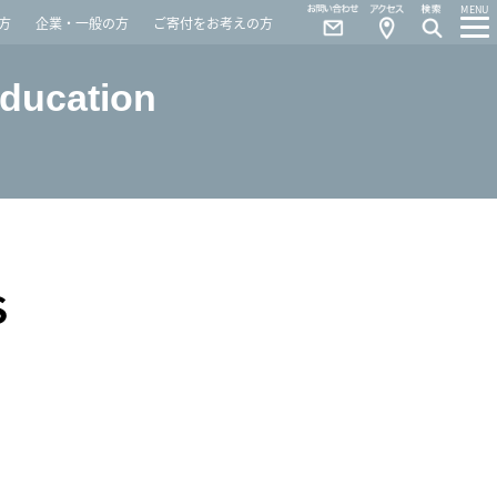
Contact
Access
MENU
方
企業・一般の方
ご寄付をお考えの方
Education
S