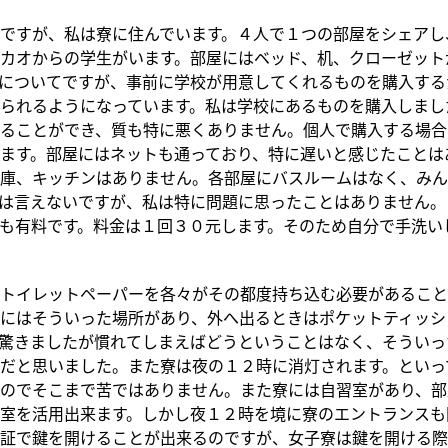
ですが、私は寮に住んでいます。４人で１つの部屋をシェアし
カオからの学生がいます。部屋にはベッド、机、クローゼット
についてですが、事前に学校が用意してくれるものを購入する
られるようになっています。私は学校にあるものを購入しまし
ることができ、質も特に悪くありません。個人で購入する場合
ます。部屋にはネットも通っており、特に遅いと感じたことは
庫、キッチンはありません。各部屋にバスルームはなく、みん
は言えないですが、私は特に問題に思ったことはありません。
も有料です。料金は１回３０元します。そのため自分で手洗い
トイレットペーパーを各々がその都度持ち込む必要があること
にはそういった場所があり、外へ出るときはポケットティッシ
驚きましたが慣れてしまえばどうということはなく、そういっ
だと思いました。また寮は夜の１２時に消灯されます。といっ
のでそこまで苦ではありません。また寮には自習室があり、部
室を活用出来ます。しかし夜１２時を境に寮のエントランスも
証で鍵を開けることが出来るのですが、女子寮は鍵を開ける際