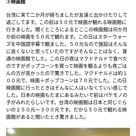
②映画館
台湾に来て二か月が経ちましたが友達と出かけたりして
過ごしてます。この前は５０元で映画が観れる映画館に
行きました。聞くところによるとここの映画館は何か月
か前の映画を５０元で観れます。この日はスターウォー
ズを中国語字幕で観ました。５０元なので施設はそんな
に良くないと思っていたのですがそんなことはなく、普
通の映画館でした。この日の夜はマクドナルドで食べた
のですがポップコーンを買って映画を観るよりも夜ごは
んの方が高かったので驚きでした。マクドナルドは約１
００元で、映画＋ポップコーンは７０元でした。この日
映画館に行ったときはそんなに人はいなくていい感じで
した。日本の映画もたまにあるみたいで前はバケモノの
子がみれたらしいです。台湾の映画館は日本と同じぐら
いの２５０元～３００元です。だから５０元で観れる映
画館があると聞いたとき驚きました。