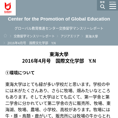
龍谷大学 You, Unlimited
MENU
Center for the Promotion of Global Education
グローバル教育推進センター交換留学マンスリーレポート
ホーム
交換留学マンスリーレポート
アジアエリア
東海大學
2016年4月号 国際文化学部 Y.N
東海大學
2016年4月号 国際文化学部 Y.N
①環境について
東海大学はとても緑が多い学校だと思います。学校の中
には木がたくさんあり、さらに牧場、畑みたいなところ
もあります。そして大学はとても広くて、第一学舎と第
二学舎に分かれていて第二学舎の方に販売所、牧場、東
海湖、牧場、農場、小学校、高校があります。牧場には
牛・豚・鳥類・鹿がいて、販売所には牧場の牛からとれ