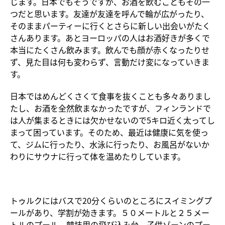
じます。日本でもそうですが、お酒を飲むこともその一
つだと思います。友達が友達を呼んで輪が広がったり、
そのままパーティーに行くとさらに新しい出会いがたく
さんあります。あとヨーロッパの人はお酒好きが多くで
本当にたくさん飲みます。飲んでも顔が赤くなったりせ
ず、見た目は何も変わらず、言動だけ変になっていきま
す。
日本ではめんどくさくて食事を抜くことも多々ありまし
たし、お酒を全然飲まなかったですが、フィンランドで
は人が集まるときには欠かせないので5キロ近く太ってし
まって困っています。そのため、最近は健康に気を使っ
て、ジムに行ったり、水泳に行ったり、お風呂がないか
わりにサウナに行って体を温めたりしています。
トゥルクにはバスで
20
分くらいのところにスイミングプ
ールがあり、学割が効きます。５０メートルと２５メー
トルのプール、競技用の飛び込み台、子供ゾーンのプー