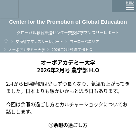
龍谷大学 You, Unlimited
MENU
Center for the Promotion of Global Education
グローバル教育推進センター交換留学マンスリーレポート
ホーム
交換留学マンスリーレポート
ヨーロッパエリア
2026年2月号 農学部 H.O
オーボアカデミー大学
オーボアカデミー大学
2026年2月号 農学部 H.O
2月から日照時間は少しずつ長くなり、気温も上がってき
ました。日本よりも暖かいかもと思う日もあります。
今回は余暇の過ごし方とカルチャーショックについてお
話しします。
①余暇の過ごし方