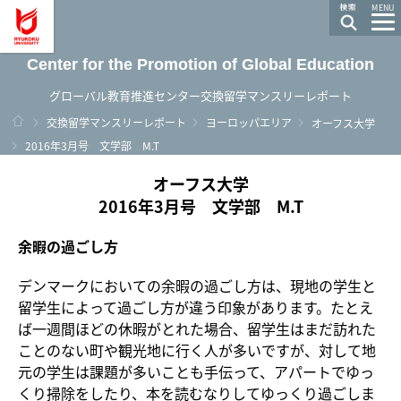
龍谷大学 You, Unlimited
MENU
Center for the Promotion of Global Education
グローバル教育推進センター交換留学マンスリーレポート
ホーム
交換留学マンスリーレポート
ヨーロッパエリア
オーフス大学
2016年3月号 文学部 M.T
オーフス大学
2016年3月号 文学部 M.T
余暇の過ごし方
デンマークにおいての余暇の過ごし方は、現地の学生と
留学生によって過ごし方が違う印象があります。たとえ
ば一週間ほどの休暇がとれた場合、留学生はまだ訪れた
ことのない町や観光地に行く人が多いですが、対して地
元の学生は課題が多いことも手伝って、アパートでゆっ
くり掃除をしたり、本を読むなりしてゆっくり過ごしま