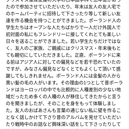
たので参加させていただいたり、年末は友人の友人宅で
のホームパーティに招待して下さったり等して新しい友
達を作る機会を持つことができました。ポーランド人の
学生たちはオープンな人たちばかりで一人だけ外国人で
初対面の私にもフレンドリーに接してくれとても楽しい
日々を送ることができました。若い学生たちだけではな
く、友人のご家族、ご親戚にはクリスマス・年末後もと
ても親切にしていただきました。正直、ポーランドに来
る前はアジア人に対しての偏見などを若干恐れていたの
ですが、みなさん偏見などなくとてもよくして頂いて感
謝してもしきれません。ポーランド人には金髪の人から
黒い髪の毛の人がいます。その理由の1つとして昔ポーラ
ンドはヨーロッパの中でも比較的に人種差別の少ない地
域だったため多くの人種の人が移住してきたからと言う
のを聞きましたが、そのことを身をもって体験しまし
た。友人のおばあさんも言葉の通じない私に壁を作るこ
となく話しかけて下さり昔のアルバムを見せていただい
たり戦時中のお話など興味深い話をして下さったりして