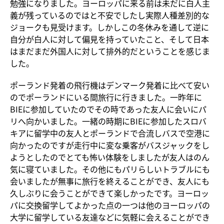
勉強になりました。ヨーロッパに来る前は未だに白人主
義が残っているのではと不安でしたし実際人種差別的な
ジョークも見受けます。しかしこの冬休みを通して逆に
自分が白人に対して偏見を持っていたこと、そして日本
はまだまだ外国人に対して排外的だということを感じま
した。
ポーランド発着の飛行機はデンマーク発着に比べて安い
のでポーランドにいる間旅行に行きました。一昨年に
BIEに参加していたのでその時であった友人に会いにパ
リへ向かいました。一緒の時期にBIEに参加したスロバ
キアに留学中の友人とポーランドで合流しバスで空港に
向かったのですが走行中に変な乗客がバスジャックをし
ようとしたのでとても怖い体験をしましたが友人はのん
気に寝ていました。その他にもパリらしいトラブルにも
会いましたが無事に旅行を終えることができ、友人にも
久しぶりに会うことができて楽しかったです。ヨーロッ
パに交換留学してよかった点の一つは他のヨーロッパの
大学に留学している友達などに気軽に会えることができ