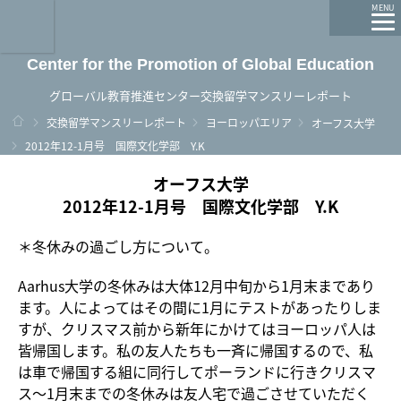
龍谷大学 You, Unlimited
MENU
Center for the Promotion of Global Education
グローバル教育推進センター交換留学マンスリーレポート
ホーム
交換留学マンスリーレポート
ヨーロッパエリア
オーフス大学
2012年12-1月号 国際文化学部 Y.K
オーフス大学
2012年12-1月号 国際文化学部 Y.K
＊冬休みの過ごし方について。
Aarhus大学の冬休みは大体12月中旬から1月末まであり
ます。人によってはその間に1月にテストがあったりしま
すが、クリスマス前から新年にかけてはヨーロッパ人は
皆帰国します。私の友人たちも一斉に帰国するので、私
は車で帰国する組に同行してポーランドに行きクリスマ
ス～1月末までの冬休みは友人宅で過ごさせていただく