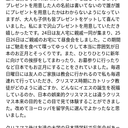
プレゼントを用意した人の名前は書いてないので誰が誰
にプレゼントを用意したかはわからないようになってい
ますが、大人も子供も皆プレゼントをゲットして喜んで
いました。私にまで沢山プレゼントを用意していただき
嬉しかったです。24日は友人宅に親戚一同が集まり、25
日26日はご親戚のお宅にて昼食会をしました。この期間
はご馳走を食べて喋ってゆっくりして本当に雰囲気が日
本のお正月とそっくりです。また、ひとりひとりに新年
に向けての挨拶をしてまわったり、お墓参りに行ったり
など日本でもお正月にすることをされていました。毎週
日曜日には友人のご家族は教会に行かれるので私も毎週
連れて行っていただき、クリスマス時期にカトリック教
徒がどのように過ごすか、どんなにイエスの誕生を祝福
しているのか、日本の娯楽的クリスマスとは違うクリス
マス本来の目的をこの目で見て体験することができまし
た。改めてヨーロッパを留学先に選んでよかったなと思
いました。
クリスマス後は友達の大学の日本語学科で忘年会があっ