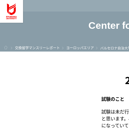
龍谷大学 You, Unl
Center f
ホーム
交換留学マンスリーレポート
ヨーロッパエリア
バルセロナ自治大
試験のこと
試験は未だ行
と思います。
になっていて