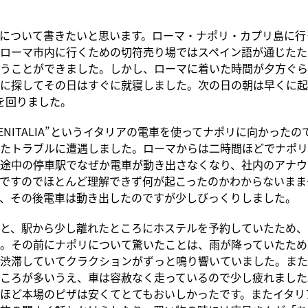
について書きたいと思います。ローマ・ナポリ・カプリ島に行
ローマ市内に行くための切符売り場ではスペイン語が通じたた
うことができました。しかし、ローマに着いた時間が夕方ぐら
に探してその日はすぐに就寝しました。次の日の朝は早くに起
を回りました。
RENITALIA”というイタリアの電車を使ってナポリに向かった
たトラブルに遭遇しました。ローマからは二時間ほどでナポリ
途中の停車駅でなぜか電車が動き出さなくなり、社内のアナウ
ですのでほとんど理解できず何が起こったのかわからないまま
、その後電車は動き出したのですが少しびっくりしました。
と、駅から少し離れたところにホステルを予約していたため、
。その前にナポリについて驚いたことは、雨が降っていたため
渋滞していてクラクションがずっと鳴り響いていました。また
ころが多いうえ、車は容赦なく走っているので少し疲れました
ほど本場のピザは安くてとてもおいしかったです。またイタリ