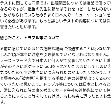
テストに関しても同様です。出題範囲については授業で使って
なるのですが、担当の先生に頼めばそれをコピーしたものをい
、数が限られているためうまく日本人でコミュニケーションを
いく必要があります。もっと詳しいテストの内容については次
書きたいと思います。
感じたこと、トラブル等について
る前に感じていたほどの危険な場面に遭遇することは少ないで
しんだ頃が本当に注意を引き締めていかなければなりません。
ァーストフード店で日本人と何人かで食事していたときに上着
がそのときにポケットにipodを入れていたままにしてしまい
気づいたのですが本当にいつ盗られたのかまったくわかりませ
と警察への”被害届”を提出する手続き等の必要が出てくるの
ていきたいと思います。トラブル等については日本と比べると
、常に盗られた時の事を考えてカード会社の連絡先について控
るようにすること等をしておけば、もし被害に遭ったときも焦
す。