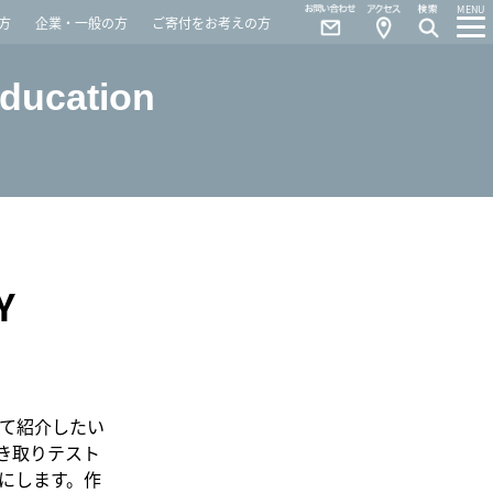
Contact
Access
MENU
方
企業・一般の方
ご寄付をお考えの方
Education
Y
いて紹介したい
き取りテスト
にします。作