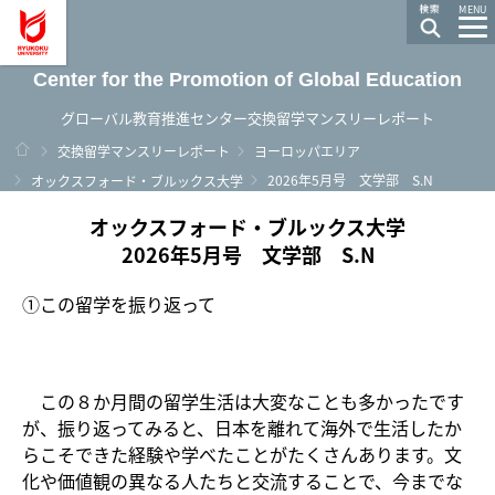
龍谷大学 You, Unlimited
MENU
Center for the Promotion of Global Education
グローバル教育推進センター交換留学マンスリーレポート
ホーム
交換留学マンスリーレポート
ヨーロッパエリア
2026年5月号 文学部 S.N
オックスフォード・ブルックス大学
オックスフォード・ブルックス大学
2026年5月号 文学部 S.N
①この留学を振り返って
この８か月間の留学生活は大変なことも多かったです
が、振り返ってみると、日本を離れて海外で生活したか
らこそできた経験や学べたことがたくさんあります。文
化や価値観の異なる人たちと交流することで、今までな