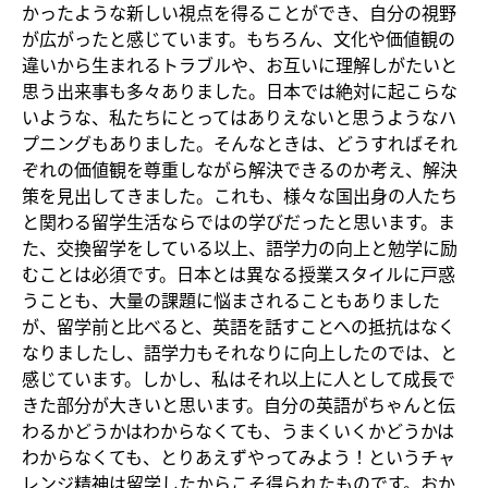
かったような新しい視点を得ることができ、自分の視野
が広がったと感じています。もちろん、文化や価値観の
違いから生まれるトラブルや、お互いに理解しがたいと
思う出来事も多々ありました。日本では絶対に起こらな
いような、私たちにとってはありえないと思うようなハ
プニングもありました。そんなときは、どうすればそれ
ぞれの価値観を尊重しながら解決できるのか考え、解決
策を見出してきました。これも、様々な国出身の人たち
と関わる留学生活ならではの学びだったと思います。ま
た、交換留学をしている以上、語学力の向上と勉学に励
むことは必須です。日本とは異なる授業スタイルに戸惑
うことも、大量の課題に悩まされることもありました
が、留学前と比べると、英語を話すことへの抵抗はなく
なりましたし、語学力もそれなりに向上したのでは、と
感じています。しかし、私はそれ以上に人として成長で
きた部分が大きいと思います。自分の英語がちゃんと伝
わるかどうかはわからなくても、うまくいくかどうかは
わからなくても、とりあえずやってみよう！というチャ
レンジ精神は留学したからこそ得られたものです。おか