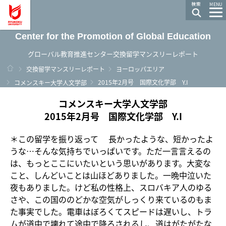
龍谷大学 You, Unlimited
MENU
Center for the Promotion of Global Education
グローバル教育推進センター交換留学マンスリーレポート
ホーム
交換留学マンスリーレポート
ヨーロッパエリア
2015年2月号 国際文化学部 Y.I
コメンスキー大学人文学部
コメンスキー大学人文学部
2015年2月号 国際文化学部 Y.I
＊この留学を振り返って 長かったような、短かったよ
うな…そんな気持ちでいっぱいです。ただ一言言えるの
は、もっとここにいたいという思いがあります。大変な
こと、しんどいことは山ほどありました。一晩中泣いた
夜もありました。けど私の性格上、スロバキア人のゆる
さや、この国ののどかな空気がしっくり来ているのもま
た事実でした。電車はぼろくてスピードは遅いし、トラ
ムが道中で壊れて途中で降ろされるし、道はがたがたな