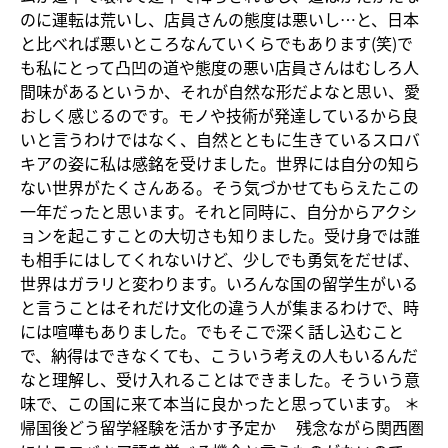
のに運転は荒いし、店員さんの態度は悪いし…と、日本
と比べれば悪いところなんていくらでもあります(笑)で
も私にとって凸凹の道や態度の悪い店員さんはむしろ人
間味があるというか、それが自然な形だよなと思い、愛
おしく感じるのです。モノや技術が発達しているから良
いと言うわけではなく、自然とともに生きているスロバ
キアの姿に私は感銘を受けました。世界には自分の知ら
ない世界がたくさんある。そう気づかせてもらえたこの
一年だったと思います。それと同時に、自分からアクシ
ョンを起こすことの大切さも知りました。受け身では誰
も相手にはしてくれないけど、少しでも勇気をだせば、
世界はガラリと変わります。いろんな国の留学生がいる
と言うことはそれだけ文化の違う人が集まるわけで、時
には喧嘩もありました。でもそこで深く話し込むこと
で、納得はできなくても、こういう考えの人もいるんだ
なと理解し、受け入れることはできました。そういう意
味で、この国に来て本当に良かったと思っています。 ＊
帰国後どう留学経験を活かす予定か 残念ながら関西圏