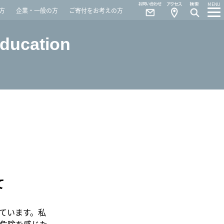
Contact
Access
MENU
方
企業・一般の方
ご寄付をお考えの方
Education
て
ています。私
危険を感じた