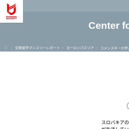
龍谷大学 You, Unl
Center f
ホーム
交換留学マンスリーレポート
ヨーロッパエリア
コメンスキー大学
スロバキアの
が生活してい