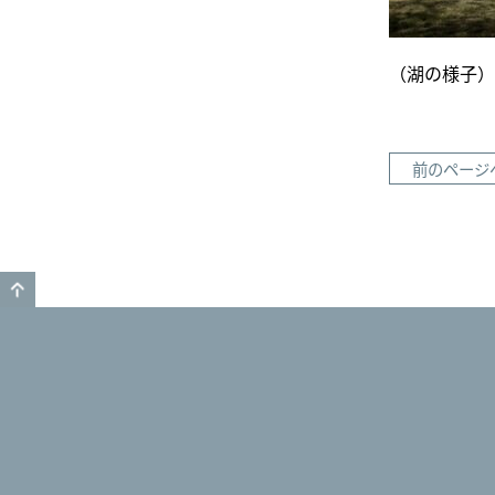
（湖の様子）
前のページ
GO TO TOP