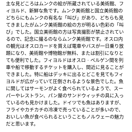
主な見どころはムンクの絵が所蔵されている美術館、フ
ィヨルド、新鮮な魚です。ムンク美術館と国立美術館の
どちらにもムンクの有名な「叫び」があり、どちらも見
てきましたがムンク美術館の絵の方が明るい色彩の「叫
び」でした。国立美術館の方は写真撮影が禁止されてい
るので、記念に撮るのならムンク美術館です。オスロ内
の観光はオスロカードを買えば電車やバスが一日乗り放
題になり、美術館や博物館が無料、または割引になりと
ても便利でした。フィヨルドはオスロ‐ベルゲン間を列
車や船で移動するチケットを購入し、間近に見ることが
できました。特に船はデッキに出るとどこを見てもフィ
ヨルドが広がっていて圧倒されるような景色でした。魚
に関してはサーモンがよく食べられているようで、スー
パーやレストラン、パン屋のサンドウィッチの具に入っ
ているのも見かけました。ドイツでも魚はありますが、
フライやカチカチの冷凍で売っていることが多いので、
おいしい魚が食べられるということもノルウェーの魅力
だと思います。