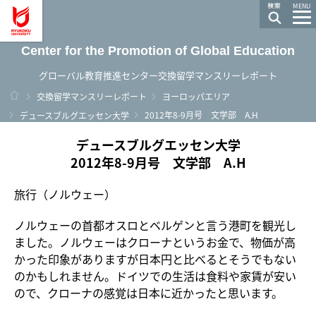
龍谷大学 You, Unlimited
MENU
Center for the Promotion of Global Education
グローバル教育推進センター交換留学マンスリーレポート
ホーム
交換留学マンスリーレポート
ヨーロッパエリア
2012年8-9月号 文学部 A.H
デュースブルグエッセン大学
デュースブルグエッセン大学
2012年8-9月号 文学部 A.H
旅行（ノルウェー）
ノルウェーの首都オスロとベルゲンと言う港町を観光し
ました。ノルウェーはクローナというお金で、物価が高
かった印象がありますが日本円と比べるとそうでもない
のかもしれません。ドイツでの生活は食料や家賃が安い
ので、クローナの感覚は日本に近かったと思います。