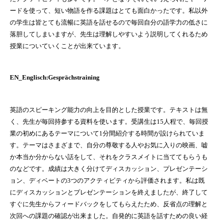
ードを使って、短い物語を作る課題はとても面白かったです。私以外
の学生は皆とても流暢に英語を話せるので毎回自分の語学力の低さに
落胆してしまいますが、先生は理解しやすいよう説明してくれるため
授業についていくことが出来ています。
EN_Englisch:Gesprächstraining
英語のスピーキング能力の向上を目的とした授業です。テキストは無
く、先生が毎回持参する資料を使います。受講生は15人程で、毎回授
業の初めにあるテーマについて1分間紹介する時間が設けられていま
す。テーマはさまざまで、自分の尊敬する人やお気に入りの映画、嘘
か本当か分からない話をして、それをクラスメイトに当ててもらうも
のなどです。成績は大きく分けてディスカッション、プレゼンテーシ
ョン、ディベートの3つのアクティビティから評価されます。私は既
にディスカッションとプレゼンテーションを終えましたが、終了して
すぐに先生からフィードバックをしてもらえたため、反省点の理解と
次回への課題の確認が出来ました。自発的に英語を話すための良い経