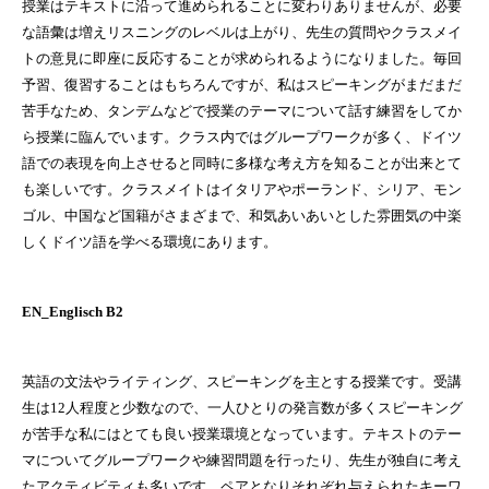
授業はテキストに沿って進められることに変わりありませんが、必要
な語彙は増えリスニングのレベルは上がり、先生の質問やクラスメイ
トの意見に即座に反応することが求められるようになりました。毎回
予習、復習することはもちろんですが、私はスピーキングがまだまだ
苦手なため、タンデムなどで授業のテーマについて話す練習をしてか
ら授業に臨んでいます。クラス内ではグループワークが多く、ドイツ
語での表現を向上させると同時に多様な考え方を知ることが出来とて
も楽しいです。クラスメイトはイタリアやポーランド、シリア、モン
ゴル、中国など国籍がさまざまで、和気あいあいとした雰囲気の中楽
しくドイツ語を学べる環境にあります。
EN_Englisch B2
英語の文法やライティング、スピーキングを主とする授業です。受講
生は12人程度と少数なので、一人ひとりの発言数が多くスピーキング
が苦手な私にはとても良い授業環境となっています。テキストのテー
マについてグループワークや練習問題を行ったり、先生が独自に考え
たアクティビティも多いです。ペアとなりそれぞれ与えられたキーワ