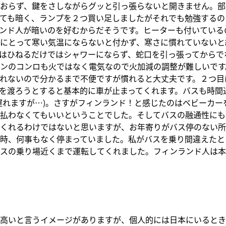
おらず、鍵をさしながらグッと引っ張らないと開きません。部
ても暗く、ランプを２つ買い足しましたがそれでも勉強するの
ンド人が暗いのを好むからだそうです。ヒーターも付いている
にとって寒い気温にならないと付かず、寒さに慣れていないと
はひねるだけではシャワーにならず、蛇口を引っ張ってからで
ンのコンロも火ではなく電気なので火加減の調整が難しいです
れないので分かるまで不便ですが慣れると大丈夫です。２つ目
を渡ろうとすると基本的に車が止まってくれます。バスも時間
遅れますが…)。さすがフィンランド！と感じたのはベビーカー
払わなくてもいいということでした。そしてバスの融通性にも
くれるわけではないと思いますが、お年寄りがバス停のない所
時、何事もなく停まっていました。私がバスを乗り間違えたと
スの乗り場近くまで運転してくれました。フィンランド人は本
高いと言うイメージがありますが、個人的には日本にいるとき