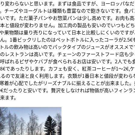
り変わらないと思います。まずは食品ですが、ヨーロッパなだ
。チーズやヨーグルトは種類も豊富なので飽きないです。食パ
いです。ただ菓子パンやお惣菜パンは少し高めです。お肉も高
本と値段が変わりません。加工肉の製品も安いのでいつもどち
や果物類は量り売りになっていて日本と比較しにくいのですが
ん。1番ビックリしたのはペットボトルに入ったコーラが2.5€
トルの飲み物は高いのでパックタイプのジュースがオススメで
のレストランは高いです。チェーンのファーストフード店も少
呼ばれるピザやケバブが食べられるお店は安いです。2人でも
8€であったりします。カフェも安く、紅茶コーヒーが1〜2€,ケ
れるので友達と良く利用します。衣類が1番日本と値段が変わら
寒着が心配でしたがリーズナブルに揃えることが出来ました。
0€だったりと安いです。贅沢をしなければ物価が高いフィンラ
来ます。