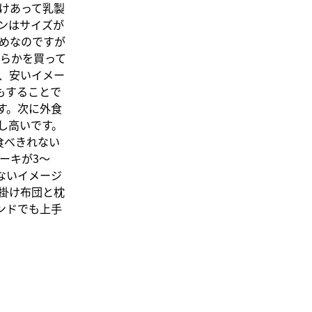
けあって乳製
ンはサイズが
めなのですが
らかを買って
、安いイメー
もすることで
す。次に外食
し高いです。
食べきれない
ーキが3〜
ないイメージ
掛け布団と枕
ンドでも上手