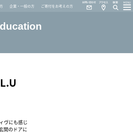
Contact
Access
MENU
方
企業・一般の方
ご寄付をお考えの方
Education
.U
ィヴにも感じ
玄関のドアに