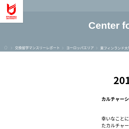
龍谷大学 You, Unl
Center f
ホーム
交換留学マンスリーレポート
ヨーロッパエリア
東フィンランド大
2
カルチャーシ
幸いなことに
たカルチャー