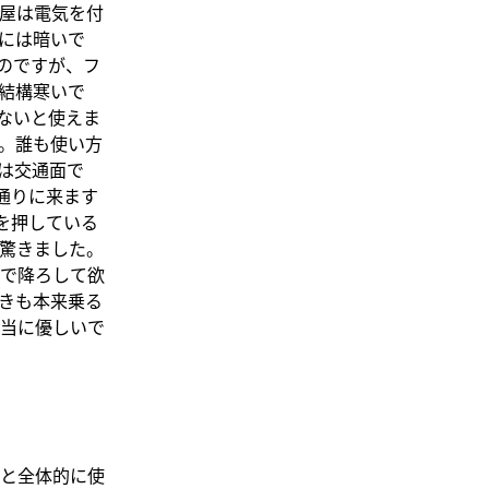
屋は電気を付
には暗いで
のですが、フ
結構寒いで
ないと使えま
。誰も使い方
は交通面で
通りに来ます
を押している
驚きました。
で降ろして欲
きも本来乗る
当に優しいで
と全体的に使