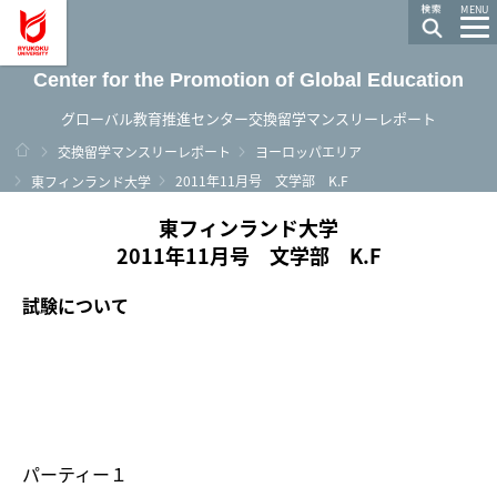
龍谷大学 You, Unlimited
MENU
Center for the Promotion of Global Education
グローバル教育推進センター交換留学マンスリーレポート
ホーム
交換留学マンスリーレポート
ヨーロッパエリア
2011年11月号 文学部 K.F
東フィンランド大学
東フィンランド大学
2011年11月号 文学部 K.F
試験について
パーティー１