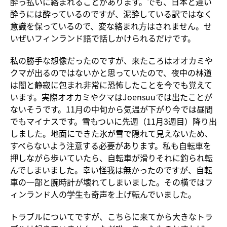
酔っ払いに絡まれることがあります。でも、日本と違い
酔うには酔っているのですが、泥酔している訳ではなく
意識を保っているので、変な絡まれ方はされません。せ
いぜいフィンランド語で話しかけられるだけです。
私の勝手な想像だったのですが、来たころはオオカミや
クマが出るのではないかと思っていたので、夜中の林道
は闇と静寂に包まれ非常に恐怖したことを今でも覚えて
います。実際オオカミやクマはJoensuuでは出たことが
ないそうです。11月の中旬から気温が下がり今では昼間
でもマイナスです。雪もついに先週（11月3週目）降り出
しました。地面にできた氷が雪で隠れて見えないため、
すべらないよう注意する必要があります。私も自転車を
押しながら歩いていたら、自転車が滑りそれに釣られ転
んでしまいました。幸い怪我は無かったのですが、自転
車の一部と腕時計が壊れてしまいました。その横ではフ
ィンランド人の学生も奇声を上げ転んでいました。
トラブルについてですが、こちらに来てから大きなトラ