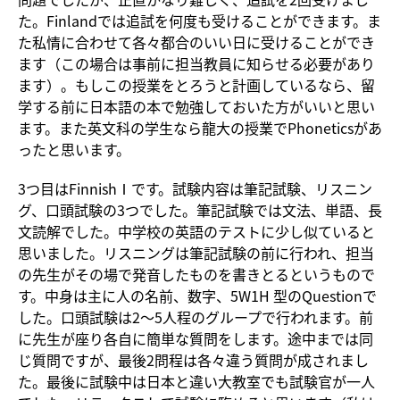
た。Finlandでは追試を何度も受けることができます。ま
た私情に合わせて各々都合のいい日に受けることができ
ます（この場合は事前に担当教員に知らせる必要があり
ます）。もしこの授業をとろうと計画しているなら、留
学する前に日本語の本で勉強しておいた方がいいと思い
ます。また英文科の学生なら龍大の授業でPhoneticsがあ
ったと思います。
3つ目はFinnishⅠです。試験内容は筆記試験、リスニン
グ、口頭試験の3つでした。筆記試験では文法、単語、長
文読解でした。中学校の英語のテストに少し似ていると
思いました。リスニングは筆記試験の前に行われ、担当
の先生がその場で発音したものを書きとるというもので
す。中身は主に人の名前、数字、5W1H 型のQuestionで
した。口頭試験は2～5人程のグループで行われます。前
に先生が座り各自に簡単な質問をします。途中までは同
じ質問ですが、最後2問程は各々違う質問が成されまし
た。最後に試験中は日本と違い大教室でも試験官が一人