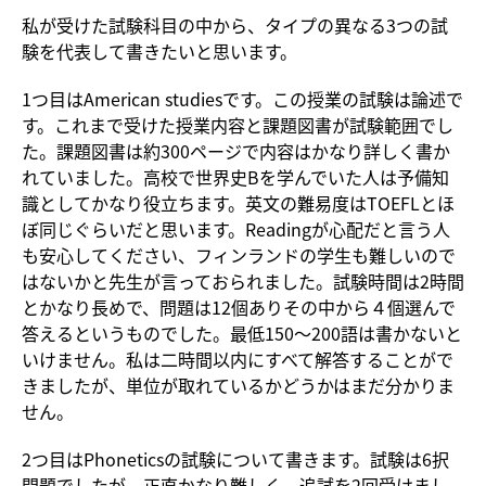
私が受けた試験科目の中から、タイプの異なる3つの試
験を代表して書きたいと思います。
1つ目はAmerican studiesです。この授業の試験は論述で
す。これまで受けた授業内容と課題図書が試験範囲でし
た。課題図書は約300ページで内容はかなり詳しく書か
れていました。高校で世界史Bを学んでいた人は予備知
識としてかなり役立ちます。英文の難易度はTOEFLとほ
ぼ同じぐらいだと思います。Readingが心配だと言う人
も安心してください、フィンランドの学生も難しいので
はないかと先生が言っておられました。試験時間は2時間
とかなり長めで、問題は12個ありその中から４個選んで
答えるというものでした。最低150～200語は書かないと
いけません。私は二時間以内にすべて解答することがで
きましたが、単位が取れているかどうかはまだ分かりま
せん。
2つ目はPhoneticsの試験について書きます。試験は6択
問題でしたが、正直かなり難しく、追試を2回受けまし