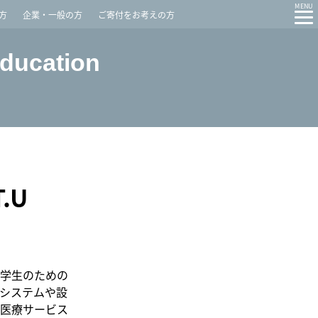
Contact
Access
MENU
方
企業・一般の方
ご寄付をお考えの方
Education
.U
留学生のための
システムや設
医療サービス