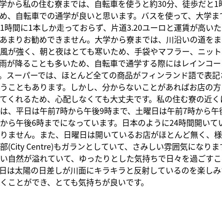
学から私の住む寮までは、自転車を使うと約30分、徒歩だと1
め、自転車での通学が良いと思います。バスを使って、大学ま
1時間に1本しか走っておらず、片道3.20ユーロと運賃が高い
あまりお勧めできません。大学から寮までは、川沿いの道をま
風が強く、朝と夜はとても寒いため、手袋やマフラー、ニット
雨が降ることも多いため、自転車で通学する際にはレインコー
。スーパーでは、ほとんど全ての商品がフィンランド語で表記
うこともあります。しかし、分からないことがあればお店の方
てくれるため、心配しなくても大丈夫です。私の住む寮の近く
は、平日は午前7時から午後9時まで、土曜日は午前7時から午
から午後6時までになっています。日本のように24時間開いて
りません。また、日曜日は開いているお店がほとんど無く、様
(City Centre)もガランとしていて、さみしい雰囲気になり
い自然が溢れていて、ゆったりとした気持ちで日々を過ごすこ
日は太陽の日差しが川面にキラキラと反射しているのを楽しみ
くことができ、とても気持ちが良いです。