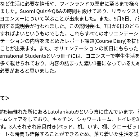
など生活に必要な情報や、フィンランドの歴史に至るまで様々
ました。Suomi QuizやQ&Aの時間も設けてあり、リラック
ヨエンスーについて学ぶことが出来ました。また、9月6日、7
関する説明会が行われました。この説明会は、7日か6日のど
すればよいというものでした。これらすべてのオリエンテーシ
ーションの内容をまとめたレポート課題(Course Diary)を
ことが出来ます。また、オリエンテーションの初日にもらったPrac
r International Studentsという冊子には、ヨエンスーで学生
多く載せられており、内容の詰まった濃い1冊になっているた
必要があると思いました。
て＞
約5㎞離れた所にあるLatolankatu9という寮に住んでいます
ームシェアをしており、キッチン、シャワールーム、トイレを
す。3人それぞれ家具付き(ベッド、机、いす、棚、クローゼッ
ートな時間も確保することができるため、落ち着いた生活を送