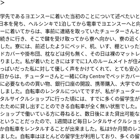
＞
学先であるヨエンスーに着いた当初のことについて述べたいと
に日本を発ち、ヘルシンキで1泊してから電車でヨエンスーへと
ーに着いてからは、事前に連絡を取っていたチューターさんと
続きに行き、そこで鍵を受け取ってから寮へ向かい、寮の近く
した。寮には、前述したようにベッド、机、いす、棚といった
ドカバーや掛布団、枕などは何も無く、その日は裸のマットレ
りました。私が着いたときにはすでに1人のルームメイトが住
っぱいだった私に対して優しく声をかけてくれて、とても安心
日からは、チューターさんと一緒にCity Centreでベッドカバ
に必要なものの買い物、銀行口座の開設、携帯購入、大学での
しました。自転車のレンタルについてですが、私がチューター
タルサイクルショップに行った頃には、すでに多くの留学生が
たために貸し出すことのできる自転車が全く無い状態でした。
ショップで働いている方に尋ねると、数日後にまた貸出可能な
ということだったので、1週間ほど毎日レンタルサイクルショ
か自転車をレンタルすることが出来ました。私は9か月間のレンタ
ました。自転車はほとんどの留学生が利用しており、多くの留