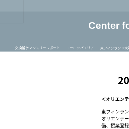
龍谷大学 You, Unl
Center f
ホーム
交換留学マンスリーレポート
ヨーロッパエリア
東フィンランド大
2
＜オリエンテ
東フィンラン
オリエンテー
備、授業登録