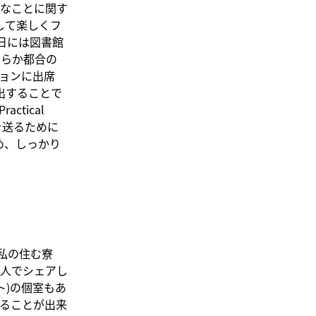
なことに関す
スして楽しくフ
日には図書館
ちらか都合の
ョンに出席
提出することで
tical
生活を送るために
め、しっかり
。私の住む寮
3人でシェアし
ト)の個室もあ
ることが出来