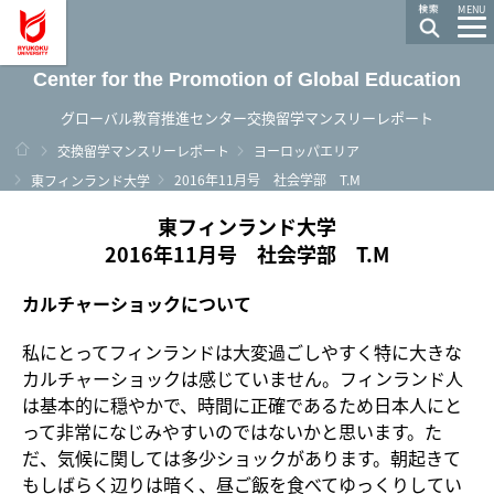
龍谷大学 You, Unlimited
MENU
Center for the Promotion of Global Education
グローバル教育推進センター交換留学マンスリーレポート
ホーム
交換留学マンスリーレポート
ヨーロッパエリア
2016年11月号 社会学部 T.M
東フィンランド大学
東フィンランド大学
2016年11月号 社会学部 T.M
カルチャーショックについて
私にとってフィンランドは大変過ごしやすく特に大きな
カルチャーショックは感じていません。フィンランド人
は基本的に穏やかで、時間に正確であるため日本人にと
って非常になじみやすいのではないかと思います。た
だ、気候に関しては多少ショックがあります。朝起きて
もしばらく辺りは暗く、昼ご飯を食べてゆっくりしてい