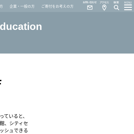
Contact
Access
MENU
方
企業・一般の方
ご寄付をお考えの方
Education
F
っていると、
館、シティセ
ッシュできる