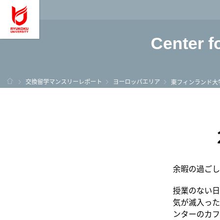
龍谷大学 You, Unl
Center f
ホーム
交換留学マンスリーレポート
ヨーロッパエリア
東フィンランド大
余暇の過ごし
授業のない日
気が滅入った
ンターのカフ