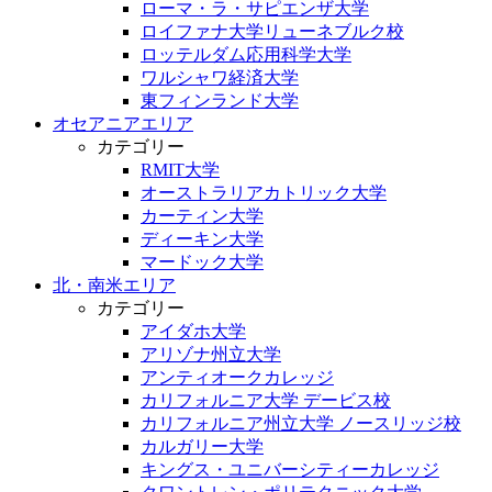
ローマ・ラ・サピエンザ大学
ロイファナ大学リューネブルク校
ロッテルダム応用科学大学
ワルシャワ経済大学
東フィンランド大学
オセアニアエリア
カテゴリー
RMIT大学
オーストラリアカトリック大学
カーティン大学
ディーキン大学
マードック大学
北・南米エリア
カテゴリー
アイダホ大学
アリゾナ州立大学
アンティオークカレッジ
カリフォルニア大学 デービス校
カリフォルニア州立大学 ノースリッジ校
カルガリー大学
キングス・ユニバーシティーカレッジ