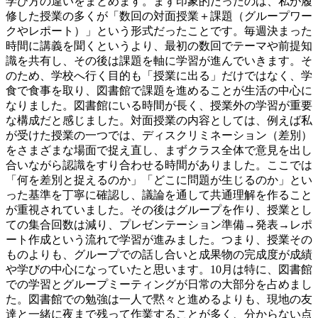
学び方の違いをまとめます。まず印象的だったのは、私が履
修した授業の多くが「数回の対面授業＋課題（グループワー
クやレポート）」という形式だったことです。毎週決まった
時間に講義を聞くというより、最初の数回でテーマや前提知
識を共有し、その後は課題を軸に学習が進んでいきます。そ
のため、学校へ行く目的も「授業に出る」だけではなく、学
食で食事を取り、図書館で課題を進めることが生活の中心に
なりました。図書館にいる時間が長く、授業外の学習が重要
な構成だと感じました。対面授業の内容としては、例えば私
が受けた授業の一つでは、ディスクリミネーション（差別）
をさまざまな場面で捉え直し、まずクラス全体で意見を出し
合いながら認識をすり合わせる時間がありました。ここでは
「何を差別と捉えるのか」「どこに問題が生じるのか」とい
った基準を丁寧に確認し、議論を通して共通理解を作ること
が重視されていました。その後はグループを作り、授業とし
ての集合回数は減り、プレゼンテーション準備→発表→レポ
ート作成という流れで学習が進みました。つまり、授業その
ものよりも、グループでの話し合いと成果物の完成度が成績
や学びの中心になっていたと思います。10月は特に、図書館
での学習とグループミーティングが日常の大部分を占めまし
た。図書館での勉強は一人で黙々と進めるよりも、現地の友
達と一緒に夜まで残って作業することが多く、分からない点