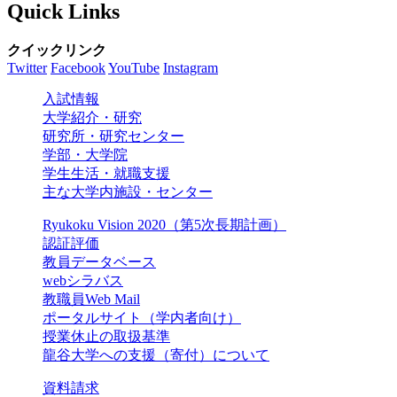
Quick Links
クイックリンク
Twitter
Facebook
YouTube
Instagram
入試情報
大学紹介・研究
研究所・研究センター
学部・大学院
学生生活・就職支援
主な大学内施設・センター
Ryukoku Vision 2020（第5次長期計画）
認証評価
教員データベース
webシラバス
教職員Web Mail
ポータルサイト（学内者向け）
授業休止の取扱基準
龍谷大学への支援（寄付）について
資料請求