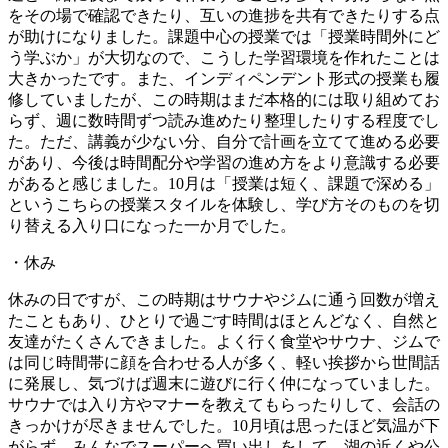
をその場で確認できたり、互いの進捗を共有できたりする点
が助けになりました。課題中心の授業では「授業時間外にど
う学ぶか」が大切なので、こうした学習環境を作れたことは
大きかったです。また、インディペンデント形式の授業も履
修していましたが、この時期はまだ本格的には取り組めてお
らず、週に数時間ずつ読み進めたり整理したりする程度でし
た。ただ、講義が少ない分、自分で計画を立てて進める必要
があり、今後は時間配分や学習の進め方をより意識する必要
があると感じました。10月は「授業は短く、課題で深める」
というこちらの授業スタイルを体験し、学び方そのものを切
り替える入り口になった一か月でした。
・休み
休みの日ですが、この時期はサウナやジムに通う回数が増え
たこともあり、ひとりで過ごす時間はほとんどなく、自然と
友達がたくさんできました。よく行く食堂やサウナ、ジムで
は同じ時間帯に顔を合わせる人が多く、軽い挨拶から世間話
に発展し、気づけば週末に遊びに行く仲になっていました。
サウナでは入り方やマナーを教えてもらったりして、会話の
きっかけが尽きませんでした。10月頃は思ったほど気温が下
がらず、みんなでスーパーへ買い出しをして、湖の近くや公