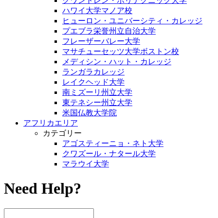
クワントレン・ポリテクニック大学
ハワイ大学マノア校
ヒューロン・ユニバーシティ・カレッジ
プエブラ栄誉州立自治大学
フレーザーバレー大学
マサチューセッツ大学ボストン校
メディシン・ハット・カレッジ
ランガラカレッジ
レイクヘッド大学
南ミズーリ州立大学
東テネシー州立大学
米国仏教大学院
アフリカエリア
カテゴリー
アゴスティーニョ・ネト大学
クワズール・ナタール大学
マラウイ大学
Need Help?