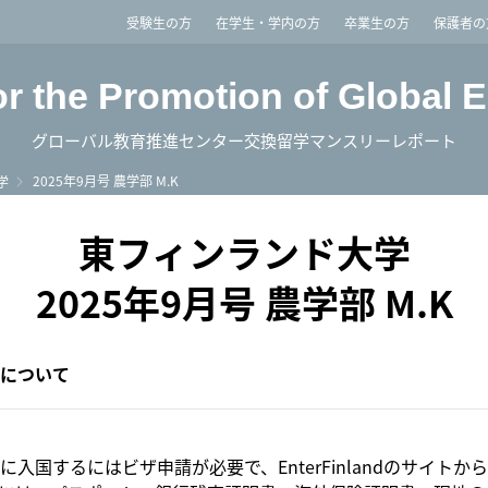
imited
受験生の方
在学生・学内の方
卒業生の方
保護者の
or the Promotion of Global 
グローバル教育推進センター交換留学マンスリーレポート
2025年9月号 農学部 M.K
学
東フィンランド大学
2025年9月号 農学部 M.K
について
に入国するにはビザ申請が必要で、EnterFinlandのサイトか