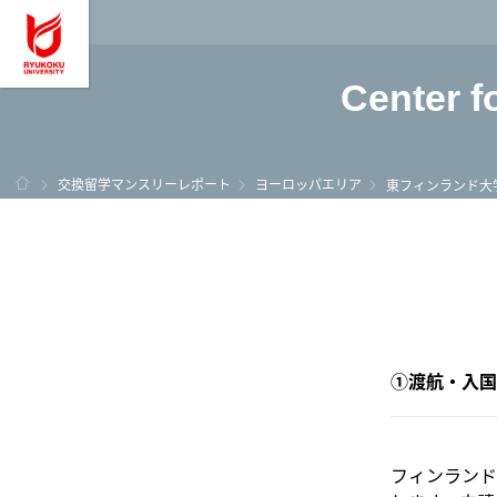
龍谷大学 You, Unl
Center f
ホーム
交換留学マンスリーレポート
ヨーロッパエリア
東フィンランド大
①渡航・入国
フィンランド