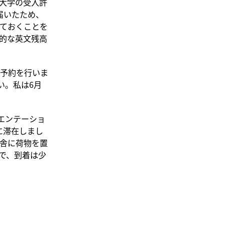
大学の受入許
届いたため、
ておくことを
的な英文残高
予約を行いま
い。私は6月
エンテーショ
に滞在しまし
舎に荷物を置
で、到着は少