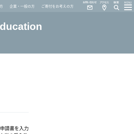
Contact
Access
MENU
方
企業・一般の方
ご寄付をお考えの方
Education
ら申請書を入力