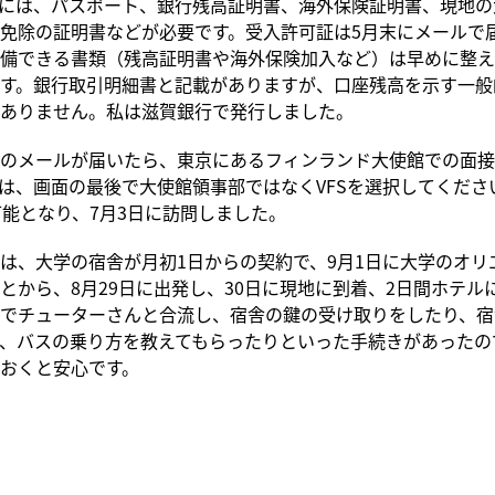
には、パスポート、銀行残高証明書、海外保険証明書、現地の
免除の証明書などが必要です。受入許可証は5月末にメールで
備できる書類（残高証明書や海外保険加入など）は早めに整え
す。銀行取引明細書と記載がありますが、口座残高を示す一般
ありません。私は滋賀銀行で発行しました。
のメールが届いたら、東京にあるフィンランド大使館での面接
は、画面の最後で大使館領事部ではなくVFSを選択してくださ
可能となり、7月3日に訪問しました。
は、大学の宿舎が月初1日からの契約で、9月1日に大学のオリ
とから、8月29日に出発し、30日に現地に到着、2日間ホテル
でチューターさんと合流し、宿舎の鍵の受け取りをしたり、宿
、バスの乗り方を教えてもらったりといった手続きがあったの
おくと安心です。