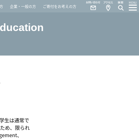
Contact
Access
MENU
方
企業・一般の方
ご寄付をお考えの方
Education
Y
学生は通常で
ため、限られ
gement、