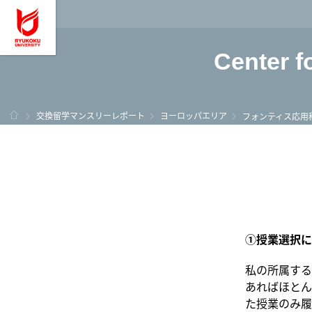
龍谷大学 You, Unl
Center f
ホーム
交換留学マンスリーレポート
ヨーロッパエリア
フォンティス応用
①授業選択に
私の所属する
あればほとん
た授業のみ履修が