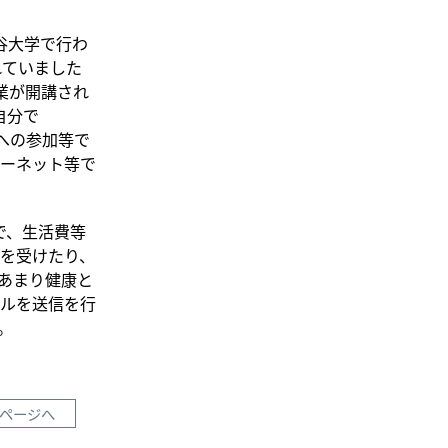
龍谷大学で行わ
われていました
授業が開講され
自分で
業への参加等で
ーネット等で
で、生活費等
を受けたり、
あまり健康と
ルを送信を行
。
ページへ