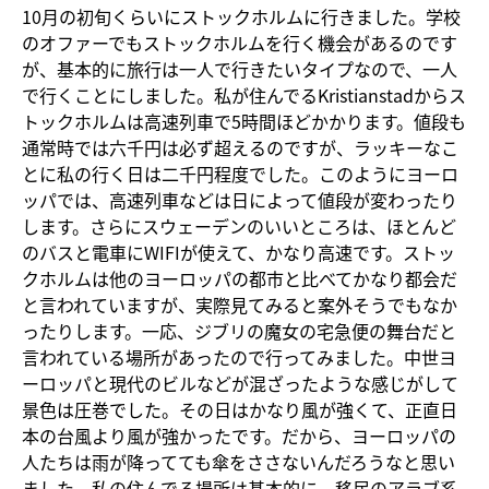
10月の初旬くらいにストックホルムに行きました。学校
のオファーでもストックホルムを行く機会があるのです
が、基本的に旅行は一人で行きたいタイプなので、一人
で行くことにしました。私が住んでるKristianstadからス
トックホルムは高速列車で5時間ほどかかります。値段も
通常時では六千円は必ず超えるのですが、ラッキーなこ
とに私の行く日は二千円程度でした。このようにヨーロ
ッパでは、高速列車などは日によって値段が変わったり
します。さらにスウェーデンのいいところは、ほとんど
のバスと電車にWIFIが使えて、かなり高速です。ストッ
クホルムは他のヨーロッパの都市と比べてかなり都会だ
と言われていますが、実際見てみると案外そうでもなか
ったりします。一応、ジブリの魔女の宅急便の舞台だと
言われている場所があったので行ってみました。中世ヨ
ーロッパと現代のビルなどが混ざったような感じがして
景色は圧巻でした。その日はかなり風が強くて、正直日
本の台風より風が強かったです。だから、ヨーロッパの
人たちは雨が降ってても傘をささないんだろうなと思い
ました。私の住んでる場所は基本的に、移民のアラブ系