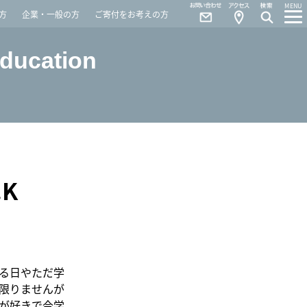
Contact
Access
MENU
方
企業・一般の方
ご寄付をお考えの方
Education
K
る日やただ学
限りませんが
が好きで今学