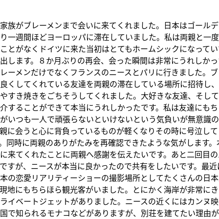
家族がブレーメンまで会いに来てくれました。日本はゴールデ
り一週間ほどヨーロッパに滞在していました。私は両親と一度
ことがなくドイツに来た当初はとてもホームシックになってい
出します。８か月ぶりの再会、会った瞬間は非常にうれしかっ
レーメンだけでなくフランスのニースとパリに行きました。ブ
良くしてくれている友達を両親の滞在している場所に招待し、
やすき焼きをごちそうしてくれました。大好きな友達、そして
介することができて本当にうれしかったです。私は友達にもち
がいつも一人で頑張らないといけないという気負いが無意識の
親に会うと心に背負っているものが軽くなりその時に号泣して
。同時に両親のありがたみを再確認できたような気がします。
に来てくれたことに両親へ感謝を伝えたいです。あと二回目の
ですが、ニースが本当に良かったので共有をしたいです。最近
本の恋愛リアリティーショーの撮影場所としてたくさんの日本
現地にもちらほら観光客がいました。とにかく海岸が非常にき
ライベートジェットがありました。ニースの近くにはカンヌ映
国で知られるモナコなどがありますが、別荘を建てたい理由が