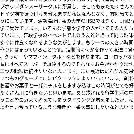
プホップダンスーサークルに所属し、そこでもまたたくさんの
ドイツ語で振り付けを教えますが私はなんとなく、雰囲気でと
うにしています。活動場所は私の大学のHSBではなく、UniBre
学で受けています。いろんな学部や学年の人がいてその人たち
ています。普段学校のイベントで出会う友達と違って同じ趣味
すぐに仲良くなれるような気がします。もう一つの大きい時間
作りにはまっていることです。定期的に何かを作って友達に食
。クッキーやマフィン、タルトなどを作ります。ヨーロッパな
費はすべてスーパーで調達するのでそんなにお金がかかりませ
二つの趣味は続けたいなと思います。また最近はだんだん気温
いつものグループで川にピクニックによくいっています。音楽
お酒やお菓子と一緒にチルをしますが私はこの時間がとても好
たくさん川に行きたいと思います。あと残された留学生活の中
うことを最近よく考えてしまうタイミングが増えましたが、私
談を言い合っているような時間を一番大事にしたいなと思いま