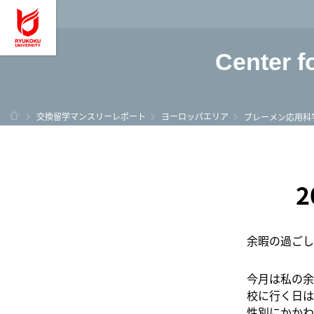
龍谷大学 You, Unl
Center f
ホーム
交換留学マンスリーレポート
ヨーロッパエリア
ブレーメン応用科
余暇の過ごし
今月は私の余
校に行く日は
性別にかかわ