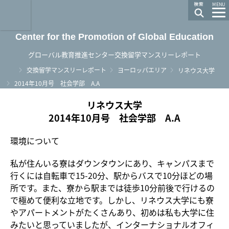
龍谷大学 You, Unlimited
MENU
Center for the Promotion of Global Education
グローバル教育推進センター交換留学マンスリーレポート
ホーム
交換留学マンスリーレポート
ヨーロッパエリア
リネウス大学
2014年10月号 社会学部 A.A
リネウス大学
2014年10月号 社会学部 A.A
環境について
私が住んいる寮はダウンタウンにあり、キャンパスまで
行くには自転車で15-20分、駅からバスで10分ほどの場
所です。また、寮から駅までは徒歩10分前後で行けるの
で極めて便利な立地です。しかし、リネウス大学にも寮
やアパートメントがたくさんあり、初めは私も大学に住
みたいと思っていましたが、インターナショナルオフィ