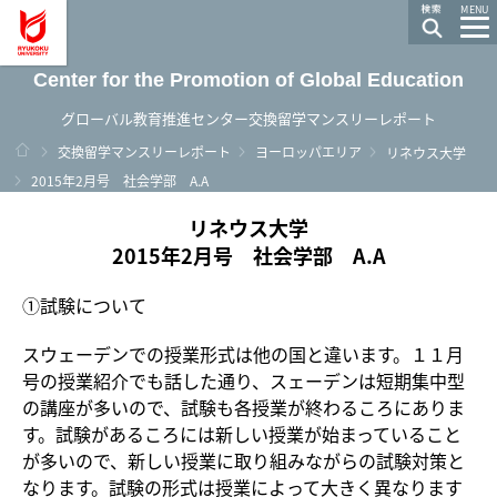
龍谷大学 You, Unlimited
MENU
Center for the Promotion of Global Education
グローバル教育推進センター交換留学マンスリーレポート
ホーム
交換留学マンスリーレポート
ヨーロッパエリア
リネウス大学
2015年2月号 社会学部 A.A
リネウス大学
2015年2月号 社会学部 A.A
①試験について
スウェーデンでの授業形式は他の国と違います。１１月
号の授業紹介でも話した通り、スェーデンは短期集中型
の講座が多いので、試験も各授業が終わるころにありま
す。試験があるころには新しい授業が始まっていること
が多いので、新しい授業に取り組みながらの試験対策と
なります。試験の形式は授業によって大きく異なります